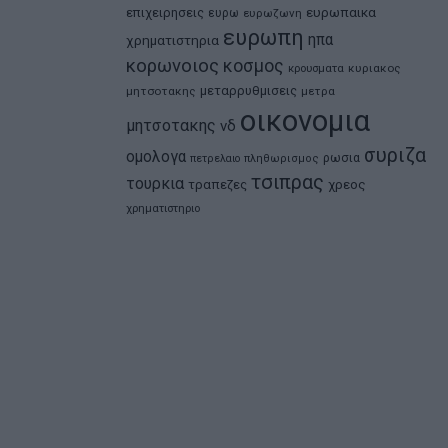
ευρωπαικα
επιχειρησεις
ευρω
ευρωζωνη
ευρωπη
ηπα
χρηματιστηρια
κορωνοιος
κοσμος
κρουσματα
κυριακος
μεταρρυθμισεις
μητσοτακης
μετρα
οικονομια
μητσοτακης
νδ
συριζα
ομολογα
ρωσια
πετρελαιο
πληθωρισμος
τσιπρας
τουρκια
τραπεζες
χρεος
χρηματιστηριο