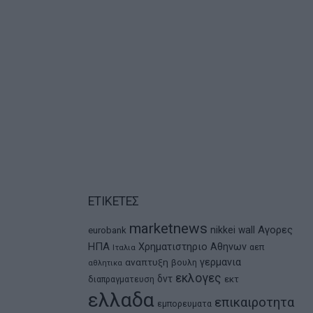
ΕΤΙΚΕΤΕΣ
marketnews
Αγορες
nikkei
wall
eurobank
ΗΠΑ
Χρηματιστηριο Αθηνων
αεπ
Ιταλια
αναπτυξη
γερμανια
βουλη
αθλητικα
εκλογες
δντ
εκτ
διαπραγματευση
ελλαδα
επικαιροτητα
εμπορευματα