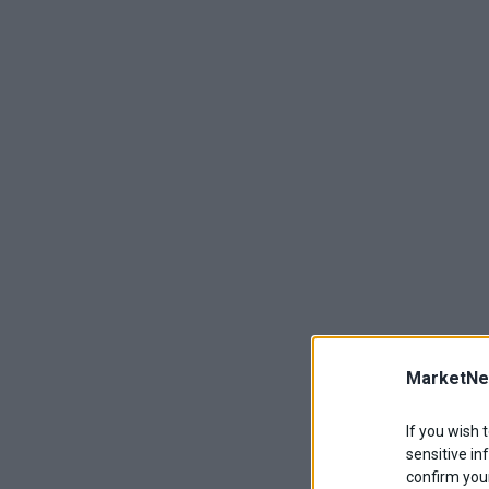
MarketNe
If you wish 
sensitive in
confirm your