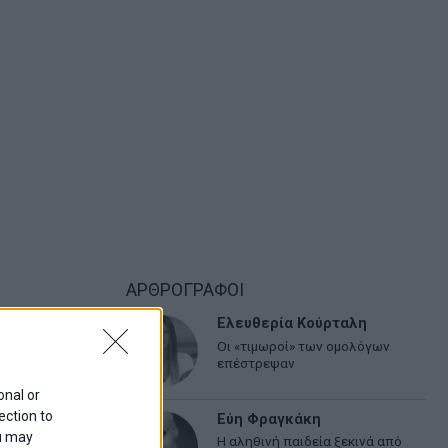
ΑΡΘΡΟΓΡΑΦΟΙ
Ελευθερία Κούρταλη
Οι «τιμωροί» των ομολόγων
επέστρεψαν
onal or
ection to
Εύη Φραγκάκη
ou may
Η αληθινή παιδεία ξεκινά από