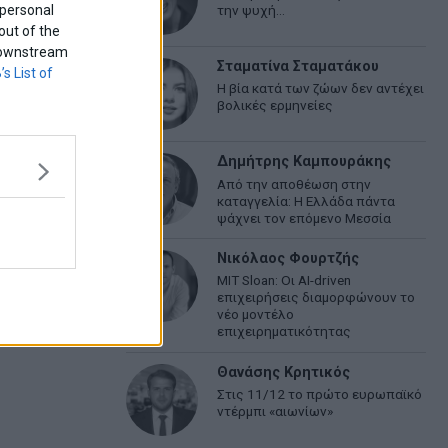
 personal
την ψυχή…
out of the
f downstream
Σταματίνα Σταματάκου
’s List of
Η βία κατά των ζώων δεν αντέχει
βολικές ερμηνείες
Δημήτρης Καμπουράκης
Από την αποθέωση στην
καταγγελία: Η Ελλάδα πάντα
ψάχνει τον επόμενο Μεσσία
Νικόλαος Φουρτζής
MIT Sloan: Οι AI-driven
επιχειρήσεις διαμορφώνουν το
νέο μοντέλο
επιχειρηματικότητας
Θανάσης Κρητικός
Στις 11/12 το πρώτο ευρωπαϊκό
ντέρμπι «αιωνίων»