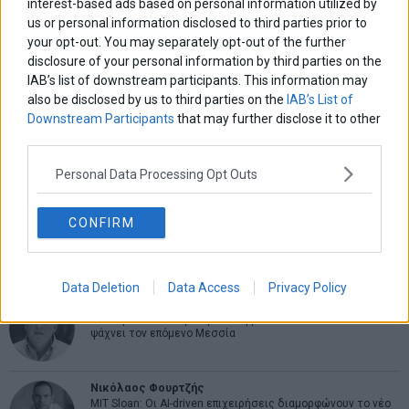
interest-based ads based on personal information utilized by
ΑΡΘΡΟΓΡΑΦΟΙ
us or personal information disclosed to third parties prior to
your opt-out. You may separately opt-out of the further
Ελευθερία Κούρταλη
disclosure of your personal information by third parties on the
Οι «τιμωροί» των ομολόγων επέστρεψαν
IAB’s list of downstream participants. This information may
also be disclosed by us to third parties on the
IAB’s List of
Downstream Participants
that may further disclose it to other
Εύη Φραγκάκη
third parties.
Η αληθινή παιδεία ξεκινά από την ψυχή…
Personal Data Processing Opt Outs
Σταματίνα Σταματάκου
CONFIRM
Η βία κατά των ζώων δεν αντέχει βολικές ερμηνείες
Data Deletion
Data Access
Privacy Policy
Δημήτρης Καμπουράκης
Από την αποθέωση στην καταγγελία: Η Ελλάδα πάντα
ψάχνει τον επόμενο Μεσσία
Νικόλαος Φουρτζής
MIT Sloan: Οι AI-driven επιχειρήσεις διαμορφώνουν το νέο