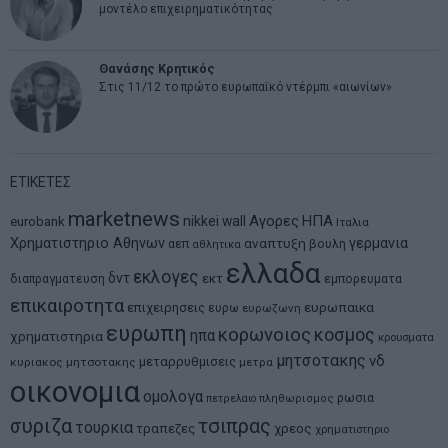
μοντέλο επιχειρηματικότητας
Θανάσης Κρητικός
Στις 11/12 το πρώτο ευρωπαϊκό ντέρμπι «αιωνίων»
ΕΤΙΚΕΤΕΣ
marketnews
Αγορες
ΗΠΑ
nikkei
wall
eurobank
Ιταλια
Χρηματιστηριο Αθηνων
αναπτυξη
γερμανια
αεπ
βουλη
αθλητικα
ελλαδα
εκλογες
δντ
εκτ
διαπραγματευση
εμπορευματα
επικαιροτητα
ευρωπαικα
επιχειρησεις
ευρω
ευρωζωνη
ευρωπη
κορωνοιος
κοσμος
ηπα
χρηματιστηρια
κρουσματα
μητσοτακης
νδ
μεταρρυθμισεις
κυριακος μητσοτακης
μετρα
οικονομια
ομολογα
ρωσια
πετρελαιο
πληθωρισμος
συριζα
τσιπρας
τουρκια
τραπεζες
χρεος
χρηματιστηριο