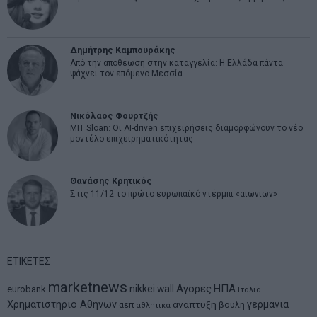
Δημήτρης Καμπουράκης
Από την αποθέωση στην καταγγελία: Η Ελλάδα πάντα
ψάχνει τον επόμενο Μεσσία
Νικόλαος Φουρτζής
MIT Sloan: Οι AI-driven επιχειρήσεις διαμορφώνουν το νέο
μοντέλο επιχειρηματικότητας
Θανάσης Κρητικός
Στις 11/12 το πρώτο ευρωπαϊκό ντέρμπι «αιωνίων»
ΕΤΙΚΕΤΕΣ
marketnews
Αγορες
ΗΠΑ
nikkei
wall
eurobank
Ιταλια
Χρηματιστηριο Αθηνων
αναπτυξη
γερμανια
αεπ
βουλη
αθλητικα