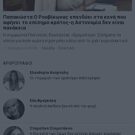
Παπακώστα:Ο Ρουβίκωνας επενδύει στα κενά που
αφήνει το επίσημο κράτος-η Αστυνομία δεν είναι
πανάκεια
Η συμφωνία Πολιτείας-Εκκλησίας «δρομολογεί ζητήματα τα
οποία για έναν αιώνα είχαν μπει κάτω από το χαλί κυριολεκτικά
11 Νοεμβρίου 2018
Ελλάδα
·
Πολιτική
ΑΡΘΡΟΓΡΑΦΟΙ
Ελευθερία Κούρταλη
Οι «τιμωροί» των ομολόγων επέστρεψαν
Εύη Φραγκάκη
Η αληθινή παιδεία ξεκινά από την ψυχή…
Σταματίνα Σταματάκου
Η βία κατά των ζώων δεν αντέχει βολικές ερμηνείες