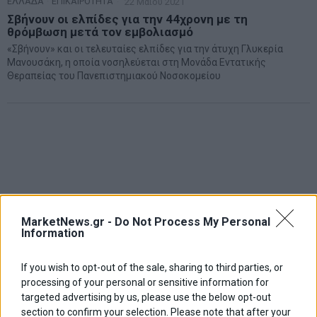
ΕΛΛΑΔΑ
·
ΕΠΙΚΑΙΡΟΤΗΤΑ
22 Μαΐου 2021
Σβήνουν οι ελπίδες για την 44χρονη με τη
θρόμβωση μετά τον εμβολιασμό
«Σβήνουν» και οι τελευταίες ελπίδες για την άτυχη Γλυκερία
Μανουσάκη, η οποία νοσηλεύεται στη Μονάδα Εντατικής
Θεραπείας του Πανεπιστημιακού Νοσοκομείου
MarketNews.gr -
Do Not Process My Personal
Information
If you wish to opt-out of the sale, sharing to third parties, or
processing of your personal or sensitive information for
targeted advertising by us, please use the below opt-out
section to confirm your selection. Please note that after your