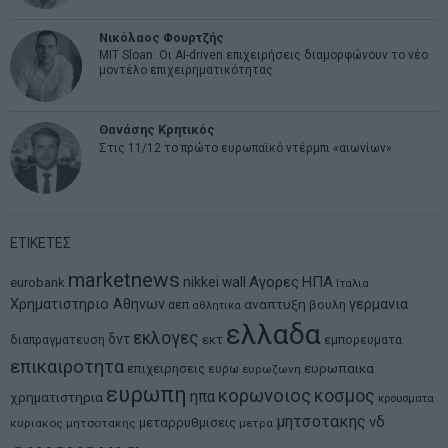
Νικόλαος Φουρτζής
MIT Sloan: Οι AI-driven επιχειρήσεις διαμορφώνουν το νέο
μοντέλο επιχειρηματικότητας
Θανάσης Κρητικός
Στις 11/12 το πρώτο ευρωπαϊκό ντέρμπι «αιωνίων»
ΕΤΙΚΕΤΕΣ
marketnews
Αγορες
ΗΠΑ
nikkei
wall
eurobank
Ιταλια
Χρηματιστηριο Αθηνων
αναπτυξη
γερμανια
αεπ
βουλη
αθλητικα
ελλαδα
εκλογες
δντ
εκτ
διαπραγματευση
εμπορευματα
επικαιροτητα
ευρωπαικα
επιχειρησεις
ευρω
ευρωζωνη
ευρωπη
κορωνοιος
κοσμος
ηπα
χρηματιστηρια
κρουσματα
μητσοτακης
νδ
μεταρρυθμισεις
κυριακος μητσοτακης
μετρα