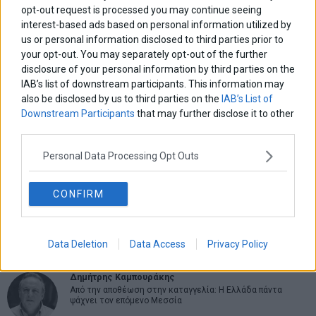
opt-out request is processed you may continue seeing
interest-based ads based on personal information utilized by
us or personal information disclosed to third parties prior to
your opt-out. You may separately opt-out of the further
ΑΡΘΡΟΓΡΑΦΟΙ
disclosure of your personal information by third parties on the
Ελευθερία Κούρταλη
IAB’s list of downstream participants. This information may
Οι «τιμωροί» των ομολόγων επέστρεψαν
also be disclosed by us to third parties on the
IAB’s List of
Downstream Participants
that may further disclose it to other
third parties.
Εύη Φραγκάκη
Personal Data Processing Opt Outs
Η αληθινή παιδεία ξεκινά από την ψυχή…
CONFIRM
Σταματίνα Σταματάκου
Η βία κατά των ζώων δεν αντέχει βολικές ερμηνείες
Data Deletion
Data Access
Privacy Policy
Δημήτρης Καμπουράκης
Από την αποθέωση στην καταγγελία: Η Ελλάδα πάντα
ψάχνει τον επόμενο Μεσσία