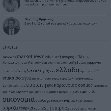
MIT Sloan: Οι AI-driven επιχειρήσεις διαμορφώνουν το νέο
μοντέλο επιχειρηματικότητας
Θανάσης Κρητικός
Στις 11/12 το πρώτο ευρωπαϊκό ντέρμπι «αιωνίων»
ΕΤΙΚΕΤΕΣ
marketnews
Αγορες
ΗΠΑ
nikkei
wall
eurobank
Ιταλια
Χρηματιστηριο Αθηνων
αναπτυξη
γερμανια
αεπ
βουλη
αθλητικα
ελλαδα
εκλογες
δντ
εκτ
διαπραγματευση
εμπορευματα
επικαιροτητα
ευρωπαικα
επιχειρησεις
ευρω
ευρωζωνη
ευρωπη
κορωνοιος
κοσμος
ηπα
χρηματιστηρια
κρουσματα
μητσοτακης
νδ
μεταρρυθμισεις
κυριακος μητσοτακης
μετρα
οικονομια
ομολογα
ρωσια
πετρελαιο
πληθωρισμος
συριζα
τσιπρας
τουρκια
τραπεζες
χρεος
χρηματιστηριο