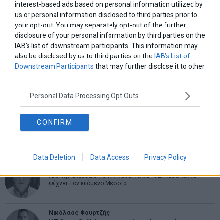
interest-based ads based on personal information utilized by
us or personal information disclosed to third parties prior to
ΑΡΘΡΟΓΡΑΦΟΙ
your opt-out. You may separately opt-out of the further
Ελευθερία Κούρταλη
disclosure of your personal information by third parties on the
Οι «τιμωροί» των ομολόγων επέστρεψαν
IAB’s list of downstream participants. This information may
also be disclosed by us to third parties on the
IAB’s List of
Downstream Participants
that may further disclose it to other
Εύη Φραγκάκη
third parties.
Η αληθινή παιδεία ξεκινά από την ψυχή…
Personal Data Processing Opt Outs
Σταματίνα Σταματάκου
CONFIRM
Η βία κατά των ζώων δεν αντέχει βολικές ερμηνείες
Data Deletion
Data Access
Privacy Policy
Δημήτρης Καμπουράκης
Από την αποθέωση στην καταγγελία: Η Ελλάδα πάντα
ψάχνει τον επόμενο Μεσσία
Νικόλαος Φουρτζής