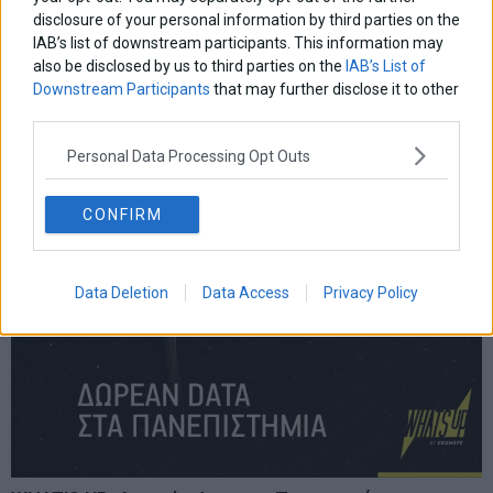
disclosure of your personal information by third parties on the
Α. Πορτοσάλτε: «Η Κυβέρνηση έχει αποτύχει να
IAB’s list of downstream participants. This information may
αντιμετωπίσει τη βία εντός των πανεπιστημίων»
also be disclosed by us to third parties on the
IAB’s List of
Ο Άρης Πορτοσάλτε σχολιάζει το ζήτημα των καταλήψεων στα
Downstream Participants
that may further disclose it to other
πανεπιστήμια.
third parties.
24 Ιανουαρίου 2024
Ελλάδα
·
Επικαιρότητα
Personal Data Processing Opt Outs
CONFIRM
Data Deletion
Data Access
Privacy Policy