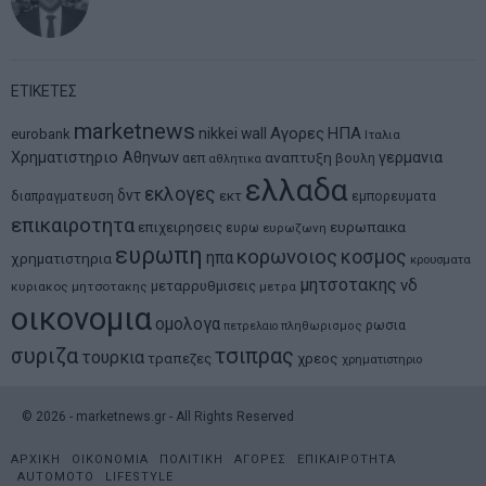
ΕΤΙΚΕΤΕΣ
marketnews
Αγορες
ΗΠΑ
nikkei
wall
eurobank
Ιταλια
Χρηματιστηριο Αθηνων
αναπτυξη
γερμανια
αεπ
βουλη
αθλητικα
ελλαδα
εκλογες
δντ
εκτ
διαπραγματευση
εμπορευματα
επικαιροτητα
ευρωπαικα
επιχειρησεις
ευρω
ευρωζωνη
ευρωπη
κορωνοιος
κοσμος
ηπα
χρηματιστηρια
κρουσματα
μητσοτακης
νδ
μεταρρυθμισεις
κυριακος μητσοτακης
μετρα
οικονομια
ομολογα
ρωσια
πετρελαιο
πληθωρισμος
συριζα
τσιπρας
τουρκια
τραπεζες
χρεος
χρηματιστηριο
©
2026
- marketnews.gr - All Rights Reserved
ΑΡΧΙΚΗ
ΟΙΚΟΝΟΜΙΑ
ΠΟΛΙΤΙΚΗ
ΑΓΟΡΕΣ
ΕΠΙΚΑΙΡΟΤΗΤΑ
AUTOMOTO
LIFESTYLE