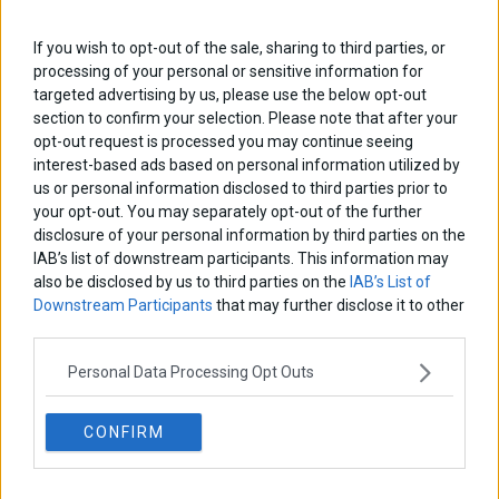
ΑΡΘΡΟΓΡΑΦΟΙ
If you wish to opt-out of the sale, sharing to third parties, or
Ελευθερία Κούρταλη
processing of your personal or sensitive information for
Οι «τιμωροί» των ομολόγων επέστρεψαν
targeted advertising by us, please use the below opt-out
section to confirm your selection. Please note that after your
opt-out request is processed you may continue seeing
Εύη Φραγκάκη
interest-based ads based on personal information utilized by
Η αληθινή παιδεία ξεκινά από την ψυχή…
us or personal information disclosed to third parties prior to
your opt-out. You may separately opt-out of the further
disclosure of your personal information by third parties on the
IAB’s list of downstream participants. This information may
Σταματίνα Σταματάκου
also be disclosed by us to third parties on the
IAB’s List of
Η βία κατά των ζώων δεν αντέχει βολικές ερμηνείες
Downstream Participants
that may further disclose it to other
third parties.
Δημήτρης Καμπουράκης
Personal Data Processing Opt Outs
Από την αποθέωση στην καταγγελία: Η Ελλάδα πάντα
ψάχνει τον επόμενο Μεσσία
CONFIRM
Νικόλαος Φουρτζής
MIT Sloan: Οι AI-driven επιχειρήσεις διαμορφώνουν το νέο