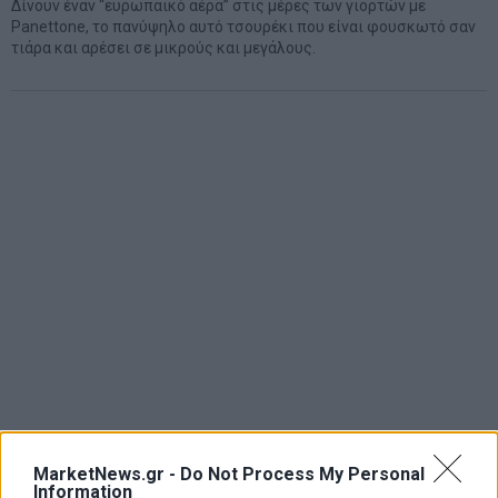
Δίνουν έναν “ευρωπαϊκό αέρα” στις μέρες των γιορτών με
Panettone, το πανύψηλο αυτό τσουρέκι που είναι φουσκωτό σαν
τιάρα και αρέσει σε μικρούς και μεγάλους.
MarketNews.gr -
Do Not Process My Personal
Information