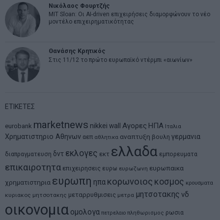
Νικόλαος Φουρτζής
MIT Sloan: Οι AI-driven επιχειρήσεις διαμορφώνουν το νέο
μοντέλο επιχειρηματικότητας
Θανάσης Κρητικός
Στις 11/12 το πρώτο ευρωπαϊκό ντέρμπι «αιωνίων»
ΕΤΙΚΕΤΕΣ
marketnews
Αγορες
ΗΠΑ
nikkei
wall
eurobank
Ιταλια
Χρηματιστηριο Αθηνων
αναπτυξη
γερμανια
αεπ
βουλη
αθλητικα
ελλαδα
εκλογες
δντ
εκτ
διαπραγματευση
εμπορευματα
επικαιροτητα
ευρωπαικα
επιχειρησεις
ευρω
ευρωζωνη
ευρωπη
κορωνοιος
κοσμος
ηπα
χρηματιστηρια
κρουσματα
μητσοτακης
νδ
μεταρρυθμισεις
κυριακος μητσοτακης
μετρα
οικονομια
ομολογα
ρωσια
πετρελαιο
πληθωρισμος