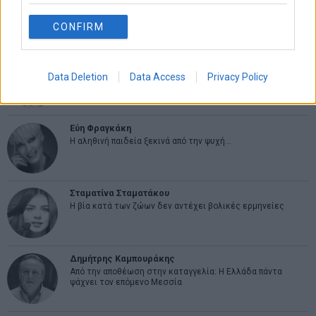
CONFIRM
ΑΡΘΡΟΓΡΑΦΟΙ
Ελευθερία Κούρταλη
Οι «τιμωροί» των ομολόγων επέστρεψαν
Data Deletion
Data Access
Privacy Policy
Εύη Φραγκάκη
Η αληθινή παιδεία ξεκινά από την ψυχή…
Σταματίνα Σταματάκου
Η βία κατά των ζώων δεν αντέχει βολικές ερμηνείες
Δημήτρης Καμπουράκης
Από την αποθέωση στην καταγγελία: Η Ελλάδα πάντα
ψάχνει τον επόμενο Μεσσία