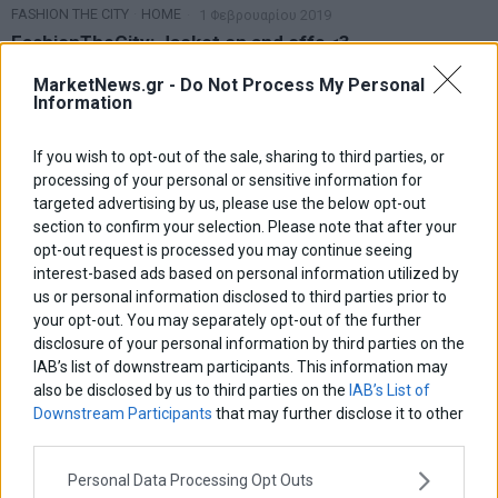
FASHION THE CITY
·
HOME
1 Φεβρουαρίου 2019
FashionTheCity: Jacket on and offs <3
Παρασκευή σήμερα και πρώτη μέρα του μήνα! Νομίζω αυτό αρκεί
MarketNews.gr -
Do Not Process My Personal
για να ξεκινήσει με καλή διάθεση η μέρα
Information
If you wish to opt-out of the sale, sharing to third parties, or
processing of your personal or sensitive information for
targeted advertising by us, please use the below opt-out
section to confirm your selection. Please note that after your
opt-out request is processed you may continue seeing
interest-based ads based on personal information utilized by
us or personal information disclosed to third parties prior to
your opt-out. You may separately opt-out of the further
disclosure of your personal information by third parties on the
IAB’s list of downstream participants. This information may
also be disclosed by us to third parties on the
IAB’s List of
Downstream Participants
that may further disclose it to other
third parties.
Personal Data Processing Opt Outs