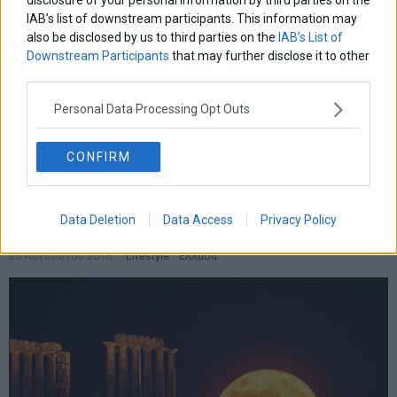
IAB’s list of downstream participants. This information may
also be disclosed by us to third parties on the
IAB’s List of
Downstream Participants
that may further disclose it to other
third parties.
Personal Data Processing Opt Outs
CONFIRM
Αυγουστιάτικη Πανσέληνος σε μουσεία και μνημεία
Κορυφώνεται σήμερα Κυριακή 26 Αυγούστου 2018 ο εορτασμός
της Αυγουστιάτικης Πανσελήνου, με εκδηλώσεις που
Data Deletion
Data Access
Privacy Policy
διοργανώνει το υπουργείο Πολιτισμού
26 Αυγούστου 2018
Lifestyle
·
Ελλάδα