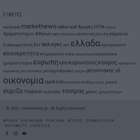
ΕΤΙΚΕΤΕΣ
marketnews
Αγορες
ΗΠΑ
nikkei
wall
eurobank
Ιταλια
Χρηματιστηριο Αθηνων
αναπτυξη
γερμανια
αεπ
βουλη
αθλητικα
ελλαδα
εκλογες
δντ
εκτ
διαπραγματευση
εμπορευματα
επικαιροτητα
ευρωπαικα
επιχειρησεις
ευρω
ευρωζωνη
ευρωπη
κορωνοιος
κοσμος
ηπα
χρηματιστηρια
κρουσματα
μητσοτακης
νδ
μεταρρυθμισεις
κυριακος μητσοτακης
μετρα
οικονομια
ομολογα
ρωσια
πετρελαιο
πληθωρισμος
συριζα
τσιπρας
τουρκια
τραπεζες
χρεος
χρηματιστηριο
©
2026
- marketnews.gr - All Rights Reserved
ΑΡΧΙΚΗ
ΟΙΚΟΝΟΜΙΑ
ΠΟΛΙΤΙΚΗ
ΑΓΟΡΕΣ
ΕΠΙΚΑΙΡΟΤΗΤΑ
AUTOMOTO
LIFESTYLE