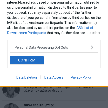
interest-based ads based on personal information utilized by
us or personal information disclosed to third parties prior to
ΑΡΘΡΟΓΡΑΦΟΙ
your opt-out. You may separately opt-out of the further
Ελευθερία Κούρταλη
disclosure of your personal information by third parties on the
Οι «τιμωροί» των ομολόγων επέστρεψαν
IAB’s list of downstream participants. This information may
also be disclosed by us to third parties on the
IAB’s List of
Downstream Participants
that may further disclose it to other
third parties.
Εύη Φραγκάκη
Η αληθινή παιδεία ξεκινά από την ψυχή…
Personal Data Processing Opt Outs
CONFIRM
Σταματίνα Σταματάκου
Η βία κατά των ζώων δεν αντέχει βολικές ερμηνείες
Data Deletion
Data Access
Privacy Policy
Δημήτρης Καμπουράκης
Από την αποθέωση στην καταγγελία: Η Ελλάδα πάντα
ψάχνει τον επόμενο Μεσσία
Νικόλαος Φουρτζής