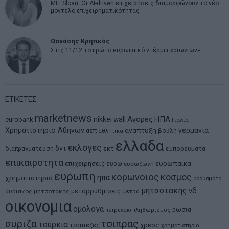
MIT Sloan: Οι AI-driven επιχειρήσεις διαμορφώνουν το νέο
μοντέλο επιχειρηματικότητας
Θανάσης Κρητικός
Στις 11/12 το πρώτο ευρωπαϊκό ντέρμπι «αιωνίων»
ΕΤΙΚΕΤΕΣ
marketnews
Αγορες
ΗΠΑ
nikkei
wall
eurobank
Ιταλια
Χρηματιστηριο Αθηνων
αναπτυξη
γερμανια
αεπ
βουλη
αθλητικα
ελλαδα
εκλογες
δντ
εκτ
διαπραγματευση
εμπορευματα
επικαιροτητα
ευρωπαικα
επιχειρησεις
ευρω
ευρωζωνη
ευρωπη
κορωνοιος
κοσμος
ηπα
χρηματιστηρια
κρουσματα
μητσοτακης
νδ
μεταρρυθμισεις
κυριακος μητσοτακης
μετρα
οικονομια
ομολογα
ρωσια
πετρελαιο
πληθωρισμος
συριζα
τσιπρας
τουρκια
τραπεζες
χρεος
χρηματιστηριο