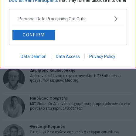
Downstream Participants
that may further disclose it to other
third parties.
Εύη Φραγκάκη
Personal Data Processing Opt Outs
Η αληθινή παιδεία ξεκινά από την ψυχή…
CONFIRM
Σταματίνα Σταματάκου
Η βία κατά των ζώων δεν αντέχει βολικές ερμηνείες
Data Deletion
Data Access
Privacy Policy
Δημήτρης Καμπουράκης
Από την αποθέωση στην καταγγελία: Η Ελλάδα πάντα
ψάχνει τον επόμενο Μεσσία
Νικόλαος Φουρτζής
MIT Sloan: Οι AI-driven επιχειρήσεις διαμορφώνουν το νέο
μοντέλο επιχειρηματικότητας
Θανάσης Κρητικός
Στις 11/12 το πρώτο ευρωπαϊκό ντέρμπι «αιωνίων»