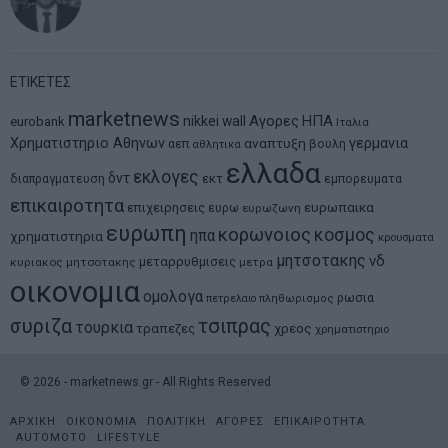
ΕΤΙΚΕΤΕΣ
marketnews
Αγορες
ΗΠΑ
nikkei
wall
eurobank
Ιταλια
Χρηματιστηριο Αθηνων
αναπτυξη
γερμανια
αεπ
βουλη
αθλητικα
ελλαδα
εκλογες
δντ
εκτ
διαπραγματευση
εμπορευματα
επικαιροτητα
ευρωπαικα
επιχειρησεις
ευρω
ευρωζωνη
ευρωπη
κορωνοιος
κοσμος
ηπα
χρηματιστηρια
κρουσματα
μητσοτακης
νδ
μεταρρυθμισεις
κυριακος μητσοτακης
μετρα
οικονομια
ομολογα
ρωσια
πετρελαιο
πληθωρισμος
συριζα
τσιπρας
τουρκια
τραπεζες
χρεος
χρηματιστηριο
©
2026
- marketnews.gr - All Rights Reserved
ΑΡΧΙΚΗ
ΟΙΚΟΝΟΜΙΑ
ΠΟΛΙΤΙΚΗ
ΑΓΟΡΕΣ
ΕΠΙΚΑΙΡΟΤΗΤΑ
AUTOMOTO
LIFESTYLE