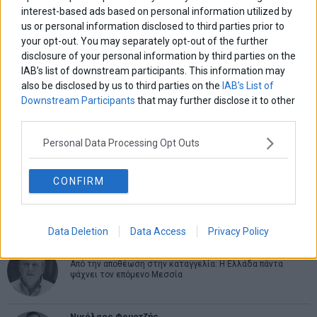
interest-based ads based on personal information utilized by
us or personal information disclosed to third parties prior to
ΑΡΘΡΟΓΡΑΦΟΙ
your opt-out. You may separately opt-out of the further
Ελευθερία Κούρταλη
disclosure of your personal information by third parties on the
Οι «τιμωροί» των ομολόγων επέστρεψαν
IAB’s list of downstream participants. This information may
also be disclosed by us to third parties on the
IAB’s List of
Downstream Participants
that may further disclose it to other
third parties.
Εύη Φραγκάκη
Η αληθινή παιδεία ξεκινά από την ψυχή…
Personal Data Processing Opt Outs
CONFIRM
Σταματίνα Σταματάκου
Η βία κατά των ζώων δεν αντέχει βολικές ερμηνείες
Data Deletion
Data Access
Privacy Policy
Δημήτρης Καμπουράκης
Από την αποθέωση στην καταγγελία: Η Ελλάδα πάντα
ψάχνει τον επόμενο Μεσσία
Νικόλαος Φουρτζής