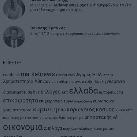
MIT Sloan: Οι AI-driven επιχειρήσεις διαμορφώνουν το νέο
μοντέλο επιχειρηματικότητας
Θανάσης Κρητικός
Στις 11/12 το πρώτο ευρωπαϊκό ντέρμπι «αιωνίων»
ΕΤΙΚΕΤΕΣ
marketnews
Αγορες
ΗΠΑ
nikkei
wall
eurobank
Ιταλια
Χρηματιστηριο Αθηνων
αναπτυξη
γερμανια
αεπ
βουλη
αθλητικα
ελλαδα
εκλογες
δντ
εκτ
διαπραγματευση
εμπορευματα
επικαιροτητα
ευρωπαικα
επιχειρησεις
ευρω
ευρωζωνη
ευρωπη
κορωνοιος
κοσμος
ηπα
χρηματιστηρια
κρουσματα
μητσοτακης
νδ
μεταρρυθμισεις
κυριακος μητσοτακης
μετρα
οικονομια
ομολογα
ρωσια
πετρελαιο
πληθωρισμος