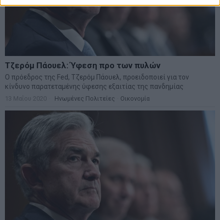
Τζερόμ Πάουελ: Ύφεση προ των πυλών
Ο πρόεδρος της Fed, Τζερόμ Πάουελ, προειδοποιεί για τον
κίνδυνο παρατεταμένης ύφεσης εξαιτίας της πανδημίας
13 Μαΐου 2020
Ηνωμένες Πολιτείες
·
Οικονομία