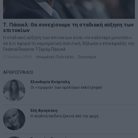
Τ. Πάουελ: Θα συνεχίσουμε τη σταδιακή αύξηση των
επιτοκίων
Η σταδιακή αύξηση των επιτοκίων είναι «το καλύτερο μονοπάτι»
σε ό,τι αφορά τη νομισματική πολιτική, δήλωσε ο επικεφαλής της
Federal Reserve Τζερόμ Πάουελ
17 Ιουλίου 2018
Ηνωμένες Πολιτείες
·
Οικονομία
ΑΡΘΡΟΓΡΑΦΟΙ
Ελευθερία Κούρταλη
Οι «τιμωροί» των ομολόγων επέστρεψαν
Εύη Φραγκάκη
Η αληθινή παιδεία ξεκινά από την ψυχή…