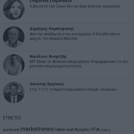
Σταματίνα Σταματάκου
Η βία κατά των ζώων δεν αντέχει βολικές ερμηνείες
Δημήτρης Καμπουράκης
Από την αποθέωση στην καταγγελία: Η Ελλάδα πάντα
ψάχνει τον επόμενο Μεσσία
Νικόλαος Φουρτζής
MIT Sloan: Οι AI-driven επιχειρήσεις διαμορφώνουν το νέο
μοντέλο επιχειρηματικότητας
Θανάσης Κρητικός
Στις 11/12 το πρώτο ευρωπαϊκό ντέρμπι «αιωνίων»
ΕΤΙΚΕΤΕΣ
marketnews
Αγορες
ΗΠΑ
nikkei
wall
eurobank
Ιταλια