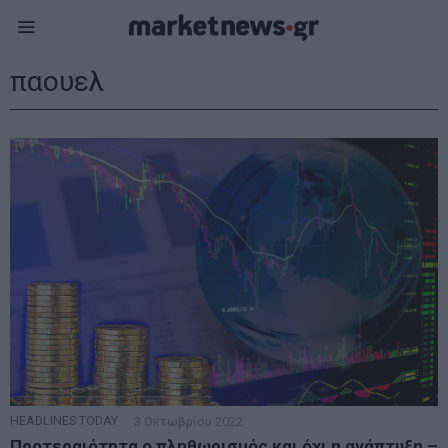
παουελ
HEADLINES TODAY
3 Οκτωβρίου 2022
Προτεραιότητα ο πληθωρισμός και όχι η ανάπτυξη –