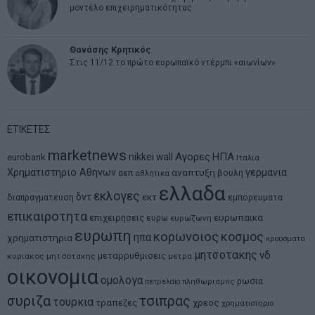
μοντέλο επιχειρηματικότητας
Θανάσης Κρητικός
Στις 11/12 το πρώτο ευρωπαϊκό ντέρμπι «αιωνίων»
ΕΤΙΚΕΤΕΣ
marketnews
Αγορες
ΗΠΑ
nikkei
wall
eurobank
Ιταλια
Χρηματιστηριο Αθηνων
αναπτυξη
γερμανια
αεπ
βουλη
αθλητικα
ελλαδα
εκλογες
δντ
εκτ
διαπραγματευση
εμπορευματα
επικαιροτητα
ευρωπαικα
επιχειρησεις
ευρω
ευρωζωνη
ευρωπη
κορωνοιος
κοσμος
ηπα
χρηματιστηρια
κρουσματα
μητσοτακης
νδ
μεταρρυθμισεις
κυριακος μητσοτακης
μετρα
οικονομια
ομολογα
ρωσια
πετρελαιο
πληθωρισμος
συριζα
τσιπρας
τουρκια
τραπεζες
χρεος
χρηματιστηριο