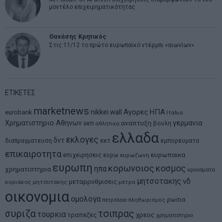
μοντέλο επιχειρηματικότητας
Θανάσης Κρητικός
Στις 11/12 το πρώτο ευρωπαϊκό ντέρμπι «αιωνίων»
ΕΤΙΚΕΤΕΣ
marketnews
Αγορες
ΗΠΑ
nikkei
wall
eurobank
Ιταλια
Χρηματιστηριο Αθηνων
αναπτυξη
γερμανια
αεπ
βουλη
αθλητικα
ελλαδα
εκλογες
δντ
εκτ
διαπραγματευση
εμπορευματα
επικαιροτητα
ευρωπαικα
επιχειρησεις
ευρω
ευρωζωνη
ευρωπη
κορωνοιος
κοσμος
ηπα
χρηματιστηρια
κρουσματα
μητσοτακης
νδ
μεταρρυθμισεις
κυριακος μητσοτακης
μετρα
οικονομια
ομολογα
ρωσια
πετρελαιο
πληθωρισμος
συριζα
τσιπρας
τουρκια
τραπεζες
χρεος
χρηματιστηριο