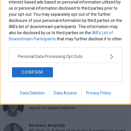
interest-based ads based on personal information utilized by
us or personal information disclosed to third parties prior to
ΑΡΘΡΟΓΡΑΦΟΙ
your opt-out. You may separately opt-out of the further
Ελευθερία Κούρταλη
disclosure of your personal information by third parties on the
Οι «τιμωροί» των ομολόγων επέστρεψαν
IAB’s list of downstream participants. This information may
also be disclosed by us to third parties on the
IAB’s List of
Downstream Participants
that may further disclose it to other
Εύη Φραγκάκη
third parties.
Η αληθινή παιδεία ξεκινά από την ψυχή…
Personal Data Processing Opt Outs
Σταματίνα Σταματάκου
CONFIRM
Η βία κατά των ζώων δεν αντέχει βολικές ερμηνείες
Data Deletion
Data Access
Privacy Policy
Δημήτρης Καμπουράκης
Από την αποθέωση στην καταγγελία: Η Ελλάδα πάντα
ψάχνει τον επόμενο Μεσσία
Νικόλαος Φουρτζής
MIT Sloan: Οι AI-driven επιχειρήσεις διαμορφώνουν το νέο