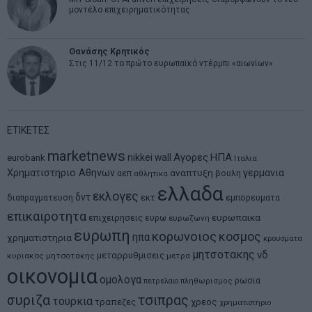
μοντέλο επιχειρηματικότητας
Θανάσης Κρητικός
Στις 11/12 το πρώτο ευρωπαϊκό ντέρμπι «αιωνίων»
ΕΤΙΚΕΤΕΣ
marketnews
Αγορες
ΗΠΑ
nikkei
wall
eurobank
Ιταλια
Χρηματιστηριο Αθηνων
αναπτυξη
γερμανια
αεπ
βουλη
αθλητικα
ελλαδα
εκλογες
δντ
εκτ
διαπραγματευση
εμπορευματα
επικαιροτητα
ευρωπαικα
επιχειρησεις
ευρω
ευρωζωνη
ευρωπη
κορωνοιος
κοσμος
ηπα
χρηματιστηρια
κρουσματα
μητσοτακης
νδ
μεταρρυθμισεις
κυριακος μητσοτακης
μετρα
οικονομια
ομολογα
ρωσια
πετρελαιο
πληθωρισμος
συριζα
τσιπρας
τουρκια
τραπεζες
χρεος
χρηματιστηριο