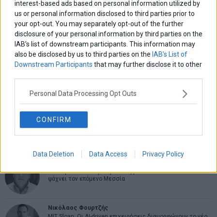
interest-based ads based on personal information utilized by
us or personal information disclosed to third parties prior to
ΑΡΘΡΟΓΡΑΦΟΙ
your opt-out. You may separately opt-out of the further
Ελευθερία Κούρταλη
disclosure of your personal information by third parties on the
Οι «τιμωροί» των ομολόγων επέστρεψαν
IAB’s list of downstream participants. This information may
also be disclosed by us to third parties on the
IAB’s List of
Downstream Participants
that may further disclose it to other
Εύη Φραγκάκη
third parties.
Η αληθινή παιδεία ξεκινά από την ψυχή…
Personal Data Processing Opt Outs
Σταματίνα Σταματάκου
CONFIRM
Η βία κατά των ζώων δεν αντέχει βολικές ερμηνείες
Data Deletion
Data Access
Privacy Policy
Δημήτρης Καμπουράκης
Από την αποθέωση στην καταγγελία: Η Ελλάδα πάντα
ψάχνει τον επόμενο Μεσσία
Νικόλαος Φουρτζής
MIT Sloan: Οι AI-driven επιχειρήσεις διαμορφώνουν το νέο