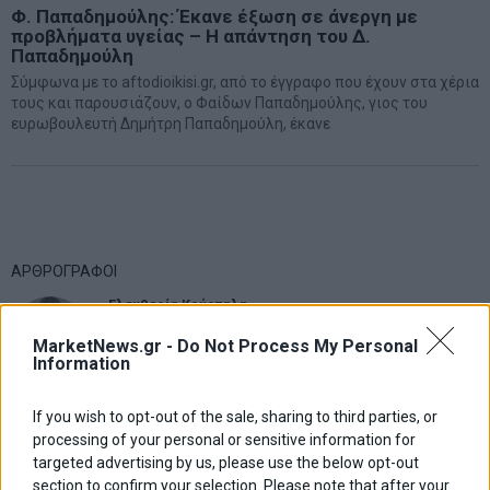
Φ. Παπαδημούλης: Έκανε έξωση σε άνεργη με
προβλήματα υγείας – Η απάντηση του Δ.
Παπαδημούλη
Σύμφωνα με το aftodioikisi.gr, από το έγγραφο που έχουν στα χέρια
τους και παρουσιάζουν, ο Φαίδων Παπαδημούλης, γιος του
ευρωβουλευτή Δημήτρη Παπαδημούλη, έκανε
ΑΡΘΡΟΓΡΑΦΟΙ
Ελευθερία Κούρταλη
Οι «τιμωροί» των ομολόγων επέστρεψαν
MarketNews.gr -
Do Not Process My Personal
Information
Εύη Φραγκάκη
If you wish to opt-out of the sale, sharing to third parties, or
Η αληθινή παιδεία ξεκινά από την ψυχή…
processing of your personal or sensitive information for
targeted advertising by us, please use the below opt-out
section to confirm your selection. Please note that after your