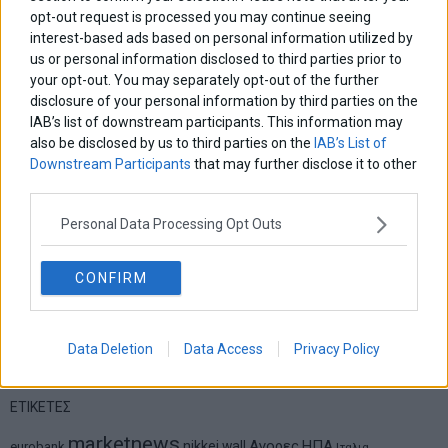
opt-out request is processed you may continue seeing
Σταματίνα Σταματάκου
Η βία κατά των ζώων δεν αντέχει βολικές ερμηνείες
interest-based ads based on personal information utilized by
us or personal information disclosed to third parties prior to
your opt-out. You may separately opt-out of the further
disclosure of your personal information by third parties on the
Δημήτρης Καμπουράκης
IAB’s list of downstream participants. This information may
Από την αποθέωση στην καταγγελία: Η Ελλάδα πάντα
also be disclosed by us to third parties on the
IAB’s List of
ψάχνει τον επόμενο Μεσσία
Downstream Participants
that may further disclose it to other
third parties.
Νικόλαος Φουρτζής
MIT Sloan: Οι AI-driven επιχειρήσεις διαμορφώνουν το νέο
Personal Data Processing Opt Outs
μοντέλο επιχειρηματικότητας
CONFIRM
Θανάσης Κρητικός
Στις 11/12 το πρώτο ευρωπαϊκό ντέρμπι «αιωνίων»
Data Deletion
Data Access
Privacy Policy
ΕΤΙΚΕΤΕΣ
marketnews
Αγορες
ΗΠΑ
nikkei
wall
eurobank
Ιταλια