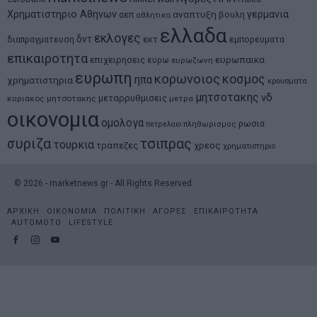
Χρηματιστηριο Αθηνων
αναπτυξη
γερμανια
αεπ
βουλη
αθλητικα
ελλαδα
εκλογες
δντ
εκτ
διαπραγματευση
εμπορευματα
επικαιροτητα
ευρωπαικα
επιχειρησεις
ευρω
ευρωζωνη
ευρωπη
κορωνοιος
κοσμος
ηπα
χρηματιστηρια
κρουσματα
μητσοτακης
νδ
μεταρρυθμισεις
κυριακος μητσοτακης
μετρα
οικονομια
ομολογα
ρωσια
πετρελαιο
πληθωρισμος
συριζα
τσιπρας
τουρκια
τραπεζες
χρεος
χρηματιστηριο
©
2026
- marketnews.gr - All Rights Reserved
ΑΡΧΙΚΗ
ΟΙΚΟΝΟΜΙΑ
ΠΟΛΙΤΙΚΗ
ΑΓΟΡΕΣ
ΕΠΙΚΑΙΡΟΤΗΤΑ
AUTOMOTO
LIFESTYLE