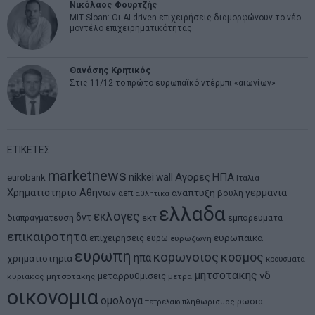
Νικόλαος Φουρτζής
MIT Sloan: Οι AI-driven επιχειρήσεις διαμορφώνουν το νέο
μοντέλο επιχειρηματικότητας
Θανάσης Κρητικός
Στις 11/12 το πρώτο ευρωπαϊκό ντέρμπι «αιωνίων»
ΕΤΙΚΕΤΕΣ
marketnews
Αγορες
ΗΠΑ
nikkei
wall
eurobank
Ιταλια
Χρηματιστηριο Αθηνων
αναπτυξη
γερμανια
αεπ
βουλη
αθλητικα
ελλαδα
εκλογες
δντ
εκτ
διαπραγματευση
εμπορευματα
επικαιροτητα
ευρωπαικα
επιχειρησεις
ευρω
ευρωζωνη
ευρωπη
κορωνοιος
κοσμος
ηπα
χρηματιστηρια
κρουσματα
μητσοτακης
νδ
μεταρρυθμισεις
κυριακος μητσοτακης
μετρα
οικονομια
ομολογα
ρωσια
πετρελαιο
πληθωρισμος