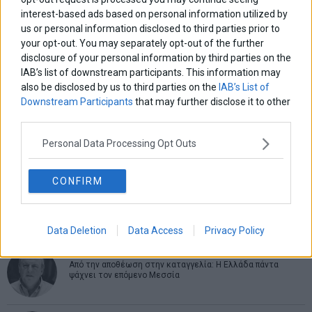
interest-based ads based on personal information utilized by
us or personal information disclosed to third parties prior to
ΑΡΘΡΟΓΡΑΦΟΙ
your opt-out. You may separately opt-out of the further
disclosure of your personal information by third parties on the
Ελευθερία Κούρταλη
IAB’s list of downstream participants. This information may
Οι «τιμωροί» των ομολόγων επέστρεψαν
also be disclosed by us to third parties on the
IAB’s List of
Downstream Participants
that may further disclose it to other
third parties.
Εύη Φραγκάκη
Η αληθινή παιδεία ξεκινά από την ψυχή…
Personal Data Processing Opt Outs
CONFIRM
Σταματίνα Σταματάκου
Η βία κατά των ζώων δεν αντέχει βολικές ερμηνείες
Data Deletion
Data Access
Privacy Policy
Δημήτρης Καμπουράκης
Από την αποθέωση στην καταγγελία: Η Ελλάδα πάντα
ψάχνει τον επόμενο Μεσσία