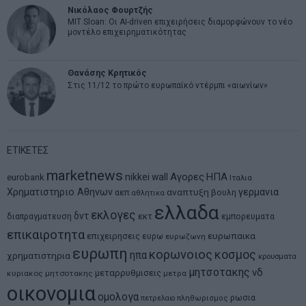
Νικόλαος Φουρτζής
MIT Sloan: Οι AI-driven επιχειρήσεις διαμορφώνουν το νέο
μοντέλο επιχειρηματικότητας
Θανάσης Κρητικός
Στις 11/12 το πρώτο ευρωπαϊκό ντέρμπι «αιωνίων»
ΕΤΙΚΕΤΕΣ
marketnews
Αγορες
ΗΠΑ
nikkei
wall
eurobank
Ιταλια
Χρηματιστηριο Αθηνων
αναπτυξη
γερμανια
αεπ
βουλη
αθλητικα
ελλαδα
εκλογες
δντ
εκτ
διαπραγματευση
εμπορευματα
επικαιροτητα
ευρωπαικα
επιχειρησεις
ευρω
ευρωζωνη
ευρωπη
κορωνοιος
κοσμος
ηπα
χρηματιστηρια
κρουσματα
μητσοτακης
νδ
μεταρρυθμισεις
κυριακος μητσοτακης
μετρα
οικονομια
ομολογα
ρωσια
πετρελαιο
πληθωρισμος