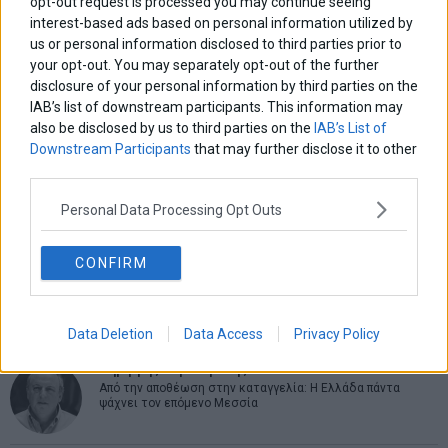
opt-out request is processed you may continue seeing
interest-based ads based on personal information utilized by
us or personal information disclosed to third parties prior to
ΑΡΘΡΟΓΡΑΦΟΙ
your opt-out. You may separately opt-out of the further
disclosure of your personal information by third parties on the
Ελευθερία Κούρταλη
IAB’s list of downstream participants. This information may
Οι «τιμωροί» των ομολόγων επέστρεψαν
also be disclosed by us to third parties on the
IAB’s List of
Downstream Participants
that may further disclose it to other
third parties.
Εύη Φραγκάκη
Η αληθινή παιδεία ξεκινά από την ψυχή…
Personal Data Processing Opt Outs
CONFIRM
Σταματίνα Σταματάκου
Η βία κατά των ζώων δεν αντέχει βολικές ερμηνείες
Data Deletion
Data Access
Privacy Policy
Δημήτρης Καμπουράκης
Από την αποθέωση στην καταγγελία: Η Ελλάδα πάντα
ψάχνει τον επόμενο Μεσσία