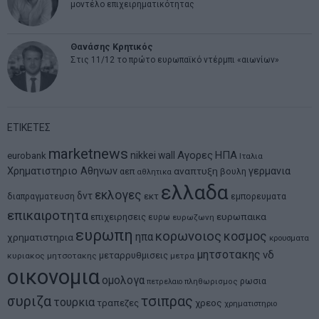
μοντέλο επιχειρηματικότητας
Θανάσης Κρητικός
Στις 11/12 το πρώτο ευρωπαϊκό ντέρμπι «αιωνίων»
ΕΤΙΚΕΤΕΣ
marketnews
Αγορες
ΗΠΑ
nikkei
wall
eurobank
Ιταλια
Χρηματιστηριο Αθηνων
αναπτυξη
γερμανια
αεπ
βουλη
αθλητικα
ελλαδα
εκλογες
δντ
εκτ
διαπραγματευση
εμπορευματα
επικαιροτητα
ευρωπαικα
επιχειρησεις
ευρω
ευρωζωνη
ευρωπη
κορωνοιος
κοσμος
ηπα
χρηματιστηρια
κρουσματα
μητσοτακης
νδ
μεταρρυθμισεις
κυριακος μητσοτακης
μετρα
οικονομια
ομολογα
ρωσια
πετρελαιο
πληθωρισμος
συριζα
τσιπρας
τουρκια
τραπεζες
χρεος
χρηματιστηριο