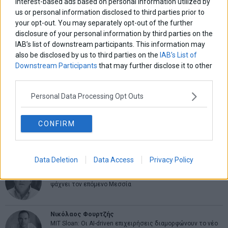
interest-based ads based on personal information utilized by
ΑΡΘΡΟΓΡΑΦΟΙ
us or personal information disclosed to third parties prior to
your opt-out. You may separately opt-out of the further
Ελευθερία Κούρταλη
disclosure of your personal information by third parties on the
Οι «τιμωροί» των ομολόγων επέστρεψαν
IAB’s list of downstream participants. This information may
also be disclosed by us to third parties on the
IAB’s List of
Downstream Participants
that may further disclose it to other
Εύη Φραγκάκη
third parties.
Η αληθινή παιδεία ξεκινά από την ψυχή…
Personal Data Processing Opt Outs
Σταματίνα Σταματάκου
CONFIRM
Η βία κατά των ζώων δεν αντέχει βολικές ερμηνείες
Data Deletion
Data Access
Privacy Policy
Δημήτρης Καμπουράκης
Από την αποθέωση στην καταγγελία: Η Ελλάδα πάντα
ψάχνει τον επόμενο Μεσσία
Νικόλαος Φουρτζής
MIT Sloan: Οι AI-driven επιχειρήσεις διαμορφώνουν το νέο