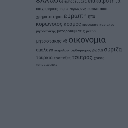
επικαιροτητα
εμπορευματα
ευρωπαικα
επιχειρησεις
ευρω
ευρωζωνη
ευρωπη
ηπα
χρηματιστηρια
κορωνοιος
κοσμος
κρουσματα
κυριακος
μεταρρυθμισεις
μητσοτακης
μετρα
οικονομια
μητσοτακης
νδ
συριζα
ομολογα
ρωσια
πετρελαιο
πληθωρισμος
τσιπρας
τουρκια
τραπεζες
χρεος
χρηματιστηριο