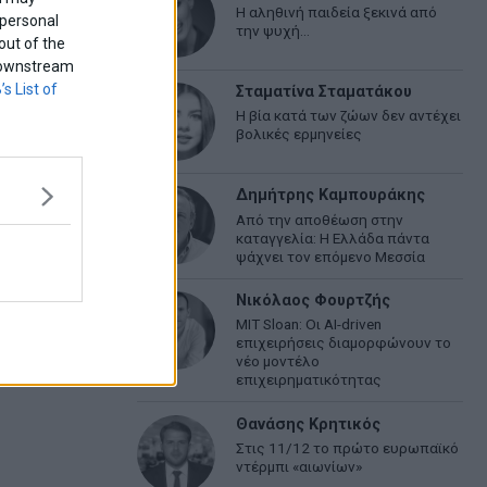
Η αληθινή παιδεία ξεκινά από
 personal
την ψυχή…
out of the
f downstream
’s List of
Σταματίνα Σταματάκου
Η βία κατά των ζώων δεν αντέχει
βολικές ερμηνείες
Δημήτρης Καμπουράκης
Από την αποθέωση στην
καταγγελία: Η Ελλάδα πάντα
ψάχνει τον επόμενο Μεσσία
Νικόλαος Φουρτζής
MIT Sloan: Οι AI-driven
επιχειρήσεις διαμορφώνουν το
νέο μοντέλο
επιχειρηματικότητας
Θανάσης Κρητικός
Στις 11/12 το πρώτο ευρωπαϊκό
ντέρμπι «αιωνίων»