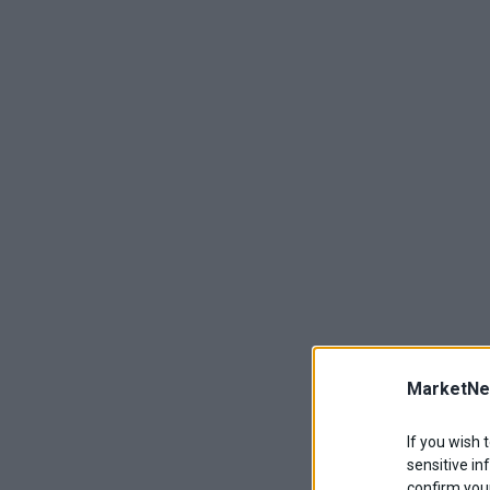
MarketNe
If you wish 
sensitive in
confirm your