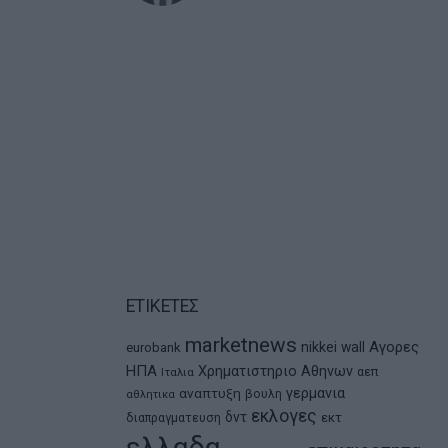
ΕΤΙΚΕΤΕΣ
marketnews
Αγορες
nikkei
wall
eurobank
ΗΠΑ
Χρηματιστηριο Αθηνων
αεπ
Ιταλια
αναπτυξη
γερμανια
βουλη
αθλητικα
εκλογες
δντ
εκτ
διαπραγματευση
ελλαδα