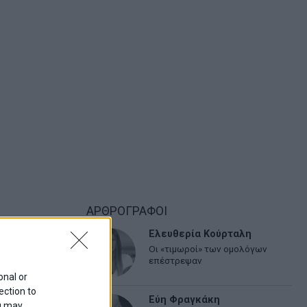
ΑΡΘΡΟΓΡΑΦΟΙ
Ελευθερία Κούρταλη
Οι «τιμωροί» των ομολόγων
επέστρεψαν
onal or
ection to
Εύη Φραγκάκη
ou may