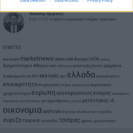
Data Deletion
Data Access
Privacy Policy
Θανάσης Κρητικός
Στις 11/12 το πρώτο ευρωπαϊκό ντέρμπι «αιωνίων»
ΕΤΙΚΕΤΕΣ
marketnews
Αγορες
ΗΠΑ
nikkei
wall
eurobank
Ιταλια
Χρηματιστηριο Αθηνων
αναπτυξη
γερμανια
αεπ
βουλη
αθλητικα
ελλαδα
εκλογες
δντ
εκτ
διαπραγματευση
εμπορευματα
επικαιροτητα
ευρωπαικα
επιχειρησεις
ευρω
ευρωζωνη
ευρωπη
κορωνοιος
κοσμος
ηπα
χρηματιστηρια
κρουσματα
μητσοτακης
νδ
μεταρρυθμισεις
κυριακος μητσοτακης
μετρα
οικονομια
ομολογα
ρωσια
πετρελαιο
πληθωρισμος
συριζα
τσιπρας
τουρκια
τραπεζες
χρεος
χρηματιστηριο