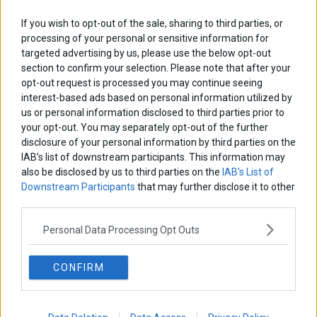
ΑΡΘΡΟΓΡΑΦΟΙ
Ελευθερία Κούρταλη
If you wish to opt-out of the sale, sharing to third parties, or
Οι «τιμωροί» των ομολόγων επέστρεψαν
processing of your personal or sensitive information for
targeted advertising by us, please use the below opt-out
section to confirm your selection. Please note that after your
opt-out request is processed you may continue seeing
Εύη Φραγκάκη
interest-based ads based on personal information utilized by
Η αληθινή παιδεία ξεκινά από την ψυχή…
us or personal information disclosed to third parties prior to
your opt-out. You may separately opt-out of the further
disclosure of your personal information by third parties on the
Σταματίνα Σταματάκου
IAB’s list of downstream participants. This information may
Η βία κατά των ζώων δεν αντέχει βολικές ερμηνείες
also be disclosed by us to third parties on the
IAB’s List of
Downstream Participants
that may further disclose it to other
third parties.
Δημήτρης Καμπουράκης
Personal Data Processing Opt Outs
Από την αποθέωση στην καταγγελία: Η Ελλάδα πάντα
ψάχνει τον επόμενο Μεσσία
CONFIRM
Νικόλαος Φουρτζής
MIT Sloan: Οι AI-driven επιχειρήσεις διαμορφώνουν το νέο
μοντέλο επιχειρηματικότητας