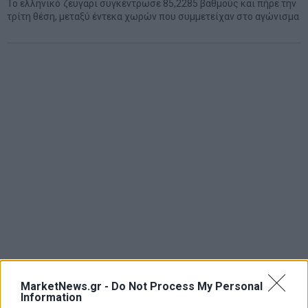
Το ελληνικό ζευγάρι συγκέντρωσε 85,2285 βαθμούς και πήρε την
τρίτη θέση, μεταξύ έντεκα χωρών που συμμετείχαν στο αγώνισμα
MarketNews.gr -
Do Not Process My Personal
Information