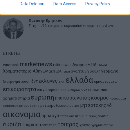
μοντέλο επιχειρηματικότητας
Data Deletion
Data Access
Privacy Policy
Θανάσης Κρητικός
Στις 11/12 το πρώτο ευρωπαϊκό ντέρμπι «αιωνίων»
ΕΤΙΚΕΤΕΣ
marketnews
Αγορες
ΗΠΑ
nikkei
wall
eurobank
Ιταλια
Χρηματιστηριο Αθηνων
αναπτυξη
γερμανια
αεπ
βουλη
αθλητικα
ελλαδα
εκλογες
δντ
εκτ
διαπραγματευση
εμπορευματα
επικαιροτητα
ευρωπαικα
επιχειρησεις
ευρω
ευρωζωνη
ευρωπη
κορωνοιος
κοσμος
ηπα
χρηματιστηρια
κρουσματα
μητσοτακης
νδ
μεταρρυθμισεις
κυριακος μητσοτακης
μετρα
οικονομια
ομολογα
ρωσια
πετρελαιο
πληθωρισμος
συριζα
τσιπρας
τουρκια
τραπεζες
χρεος
χρηματιστηριο