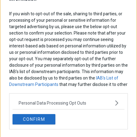
ΑΡΘΡΟΓΡΑΦΟΙ
If you wish to opt-out of the sale, sharing to third parties, or
Ελευθερία Κούρταλη
processing of your personal or sensitive information for
Οι «τιμωροί» των ομολόγων επέστρεψαν
targeted advertising by us, please use the below opt-out
section to confirm your selection. Please note that after your
opt-out request is processed you may continue seeing
Εύη Φραγκάκη
interest-based ads based on personal information utilized by
Η αληθινή παιδεία ξεκινά από την ψυχή…
us or personal information disclosed to third parties prior to
your opt-out. You may separately opt-out of the further
disclosure of your personal information by third parties on the
IAB’s list of downstream participants. This information may
Σταματίνα Σταματάκου
also be disclosed by us to third parties on the
IAB’s List of
Η βία κατά των ζώων δεν αντέχει βολικές ερμηνείες
Downstream Participants
that may further disclose it to other
third parties.
Δημήτρης Καμπουράκης
Personal Data Processing Opt Outs
Από την αποθέωση στην καταγγελία: Η Ελλάδα πάντα
ψάχνει τον επόμενο Μεσσία
CONFIRM
Νικόλαος Φουρτζής
MIT Sloan: Οι AI-driven επιχειρήσεις διαμορφώνουν το νέο