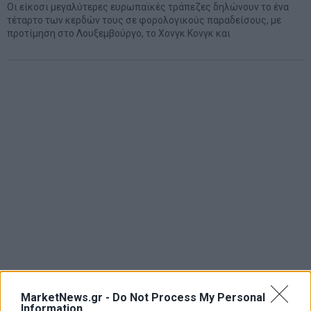
Οι είκοσι μεγαλύτερες ευρωπαϊκές τράπεζες δηλώνουν το ένα
τέταρτο των κερδών τους σε φορολογικούς παραδείσους, με
προτίμηση στο Λουξεμβούργο, το Χονγκ Κονγκ και
MarketNews.gr -
Do Not Process My Personal
Information