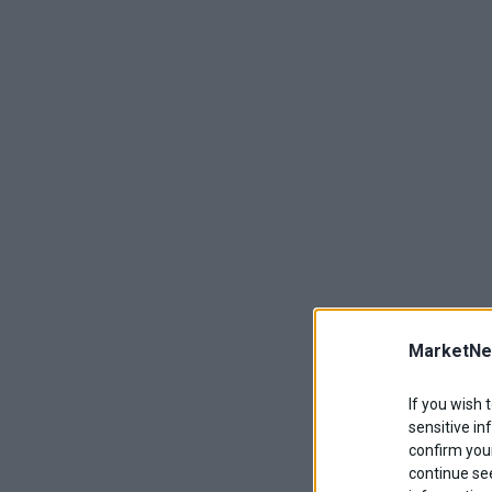
MarketNe
If you wish 
sensitive in
confirm your
continue se