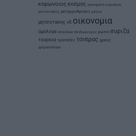
κορωνοιος
κοσμος
κρουσματα
κυριακος
μεταρρυθμισεις
μητσοτακης
μετρα
οικονομια
μητσοτακης
νδ
συριζα
ομολογα
ρωσια
πετρελαιο
πληθωρισμος
τσιπρας
τουρκια
τραπεζες
χρεος
χρηματιστηριο