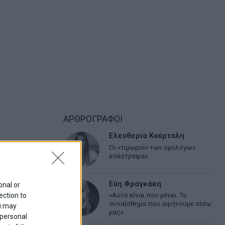
ΑΡΘΡΟΓΡΑΦΟΙ
Ελευθερία Κούρταλη
Οι «τιμωροί» των ομολόγων
επέστρεψαν
Εύη Φραγκάκη
onal or
«Αυτό είναι που μένει. Το
ection to
συναίσθημα που αφήνουμε πίσω
ou may
μας»
 personal