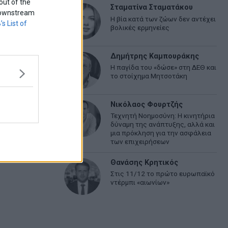
out of the
Σταματίνα Σταματάκου
f downstream
Η βία κατά των ζώων δεν αντέχει
’s List of
βολικές ερμηνείες
Δημήτρης Καμπουράκης
Η παγίδα του «δώσε» στη ΔΕΘ και
το στοίχημα Μητσοτάκη
Νικόλαος Φουρτζής
Τεχνητή Νοημοσύνη: Η κινητήρια
δύναμη της ανάπτυξης, αλλά και
μια πρόκληση για την ασφάλεια
των επιχειρήσεων
Θανάσης Κρητικός
Στις 11/12 το πρώτο ευρωπαϊκό
ντέρμπι «αιωνίων»