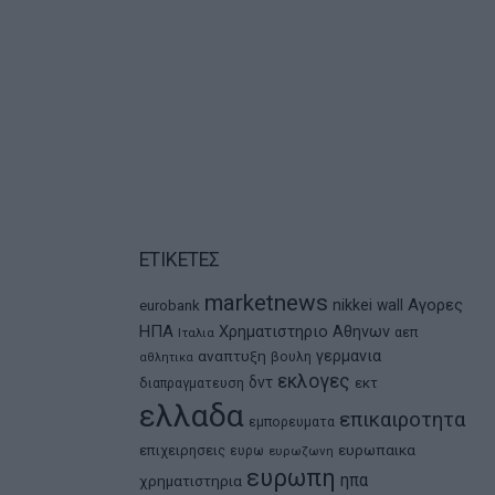
ΕΤΙΚΕΤΕΣ
marketnews
Αγορες
nikkei
wall
eurobank
ΗΠΑ
Χρηματιστηριο Αθηνων
αεπ
Ιταλια
αναπτυξη
γερμανια
βουλη
αθλητικα
εκλογες
δντ
εκτ
διαπραγματευση
ελλαδα
επικαιροτητα
εμπορευματα
ευρωπαικα
επιχειρησεις
ευρω
ευρωζωνη
ευρωπη
ηπα
χρηματιστηρια