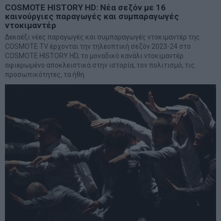
COSMOTE HISTORY HD: Νέα σεζόν με 16
καινούργιες παραγωγές και συμπαραγωγές
ντοκιμαντέρ
Δεκαέξι νέες παραγωγές και συμπαραγωγές ντοκιμαντέρ της
COSMOTE TV έρχονται την τηλεοπτική σεζόν 2023-24 στο
COSMOTE HISTORY HD, το μοναδικό κανάλι ντοκιμαντέρ
αφιερωμένο αποκλειστικά στην ιστορία, τον πολιτισμό, τις
προσωπικότητες, τα ήθη