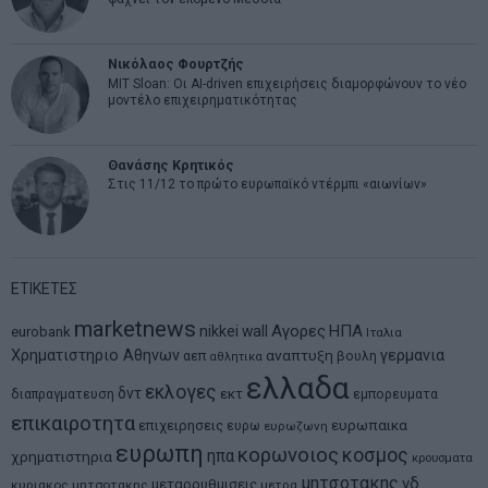
Νικόλαος Φουρτζής
MIT Sloan: Οι AI-driven επιχειρήσεις διαμορφώνουν το νέο
μοντέλο επιχειρηματικότητας
Θανάσης Κρητικός
Στις 11/12 το πρώτο ευρωπαϊκό ντέρμπι «αιωνίων»
ΕΤΙΚΕΤΕΣ
marketnews
Αγορες
ΗΠΑ
nikkei
wall
eurobank
Ιταλια
Χρηματιστηριο Αθηνων
αναπτυξη
γερμανια
αεπ
βουλη
αθλητικα
ελλαδα
εκλογες
δντ
εκτ
διαπραγματευση
εμπορευματα
επικαιροτητα
ευρωπαικα
επιχειρησεις
ευρω
ευρωζωνη
ευρωπη
κορωνοιος
κοσμος
ηπα
χρηματιστηρια
κρουσματα
μητσοτακης
νδ
μεταρρυθμισεις
κυριακος μητσοτακης
μετρα