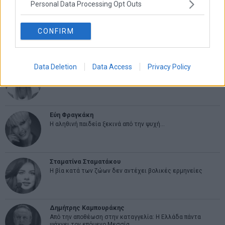
Personal Data Processing Opt Outs
CONFIRM
ΑΡΘΡΟΓΡΑΦΟΙ
Data Deletion
Data Access
Privacy Policy
Ελευθερία Κούρταλη
Οι «τιμωροί» των ομολόγων επέστρεψαν
Εύη Φραγκάκη
Η αληθινή παιδεία ξεκινά από την ψυχή…
Σταματίνα Σταματάκου
Η βία κατά των ζώων δεν αντέχει βολικές ερμηνείες
Δημήτρης Καμπουράκης
Από την αποθέωση στην καταγγελία: Η Ελλάδα πάντα
ψάχνει τον επόμενο Μεσσία