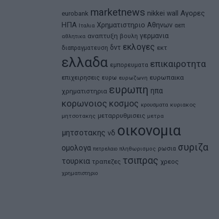
marketnews
Αγορες
nikkei
wall
eurobank
ΗΠΑ
Χρηματιστηριο Αθηνων
αεπ
Ιταλια
αναπτυξη
γερμανια
βουλη
αθλητικα
εκλογες
δντ
εκτ
διαπραγματευση
ελλαδα
επικαιροτητα
εμπορευματα
ευρωπαικα
επιχειρησεις
ευρω
ευρωζωνη
ευρωπη
ηπα
χρηματιστηρια
κορωνοιος
κοσμος
κρουσματα
κυριακος
μεταρρυθμισεις
μητσοτακης
μετρα
οικονομια
μητσοτακης
νδ
συριζα
ομολογα
ρωσια
πετρελαιο
πληθωρισμος
τσιπρας
τουρκια
τραπεζες
χρεος
χρηματιστηριο