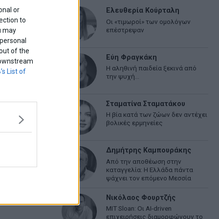
onal or
Ελευθερία Κούρταλη
ection to
Οι «τιμωροί» των ομολόγων
επέστρεψαν
ou may
 personal
out of the
Εύη Φραγκάκη
f downstream
Η αληθινή παιδεία ξεκινά από
’s List of
την ψυχή…
Σταματίνα Σταματάκου
Η βία κατά των ζώων δεν αντέχει
βολικές ερμηνείες
Δημήτρης Καμπουράκης
Από την αποθέωση στην
καταγγελία: Η Ελλάδα πάντα
ψάχνει τον επόμενο Μεσσία
Νικόλαος Φουρτζής
MIT Sloan: Οι AI-driven
επιχειρήσεις διαμορφώνουν το