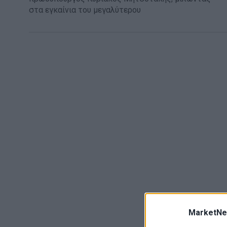
στα εγκαίνια του μεγαλύτερου
MarketNe