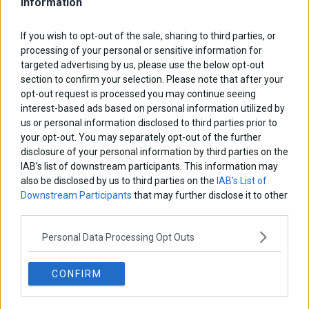
Information
ΑΡΘΡΟΓΡΑΦΟΙ
If you wish to opt-out of the sale, sharing to third parties, or
Ελευθερία Κούρταλη
processing of your personal or sensitive information for
Οι «τιμωροί» των ομολόγων επέστρεψαν
targeted advertising by us, please use the below opt-out
section to confirm your selection. Please note that after your
opt-out request is processed you may continue seeing
interest-based ads based on personal information utilized by
Εύη Φραγκάκη
us or personal information disclosed to third parties prior to
Η αληθινή παιδεία ξεκινά από την ψυχή…
your opt-out. You may separately opt-out of the further
disclosure of your personal information by third parties on the
IAB’s list of downstream participants. This information may
Σταματίνα Σταματάκου
also be disclosed by us to third parties on the
IAB’s List of
Η βία κατά των ζώων δεν αντέχει βολικές ερμηνείες
Downstream Participants
that may further disclose it to other
third parties.
Personal Data Processing Opt Outs
Δημήτρης Καμπουράκης
Από την αποθέωση στην καταγγελία: Η Ελλάδα πάντα
ψάχνει τον επόμενο Μεσσία
CONFIRM
Νικόλαος Φουρτζής