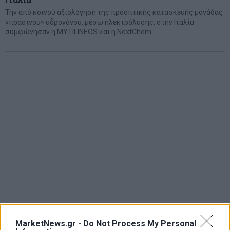
Ιταλία
Την από κοινού αξιολόγηση της προοπτικής κατασκευής μονάδας
«πράσινου» υδρογόνου, μέσω ηλεκτρόλυσης, στην Ιταλία
συμφώνησαν η MYTILINEOS και η NextChem
MarketNews.gr -
Do Not Process My Personal