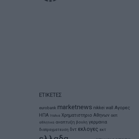
ΕΤΙΚΕΤΕΣ
marketnews
Αγορες
nikkei
wall
eurobank
ΗΠΑ
Χρηματιστηριο Αθηνων
αεπ
Ιταλια
αναπτυξη
γερμανια
βουλη
αθλητικα
εκλογες
δντ
εκτ
διαπραγματευση
ελλαδα