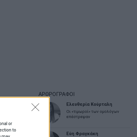
ΑΡΘΡΟΓΡΑΦΟΙ
Ελευθερία Κούρταλη
Οι «τιμωροί» των ομολόγων
επέστρεψαν
onal or
ection to
Εύη Φραγκάκη
ou may