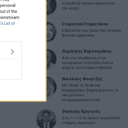
Η αληθινή παιδεία ξεκινά από
 personal
την ψυχή…
out of the
f downstream
’s List of
Σταματίνα Σταματάκου
Η βία κατά των ζώων δεν αντέχει
βολικές ερμηνείες
Δημήτρης Καμπουράκης
Από την αποθέωση στην
καταγγελία: Η Ελλάδα πάντα
ψάχνει τον επόμενο Μεσσία
Νικόλαος Φουρτζής
MIT Sloan: Οι AI-driven
επιχειρήσεις διαμορφώνουν το
νέο μοντέλο
επιχειρηματικότητας
Θανάσης Κρητικός
Στις 11/12 το πρώτο ευρωπαϊκό
ντέρμπι «αιωνίων»