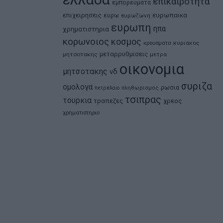
επικαιροτητα
εμπορευματα
ευρωπαικα
επιχειρησεις
ευρω
ευρωζωνη
ευρωπη
ηπα
χρηματιστηρια
κορωνοιος
κοσμος
κρουσματα
κυριακος
μεταρρυθμισεις
μητσοτακης
μετρα
οικονομια
μητσοτακης
νδ
συριζα
ομολογα
ρωσια
πετρελαιο
πληθωρισμος
τσιπρας
τουρκια
τραπεζες
χρεος
χρηματιστηριο