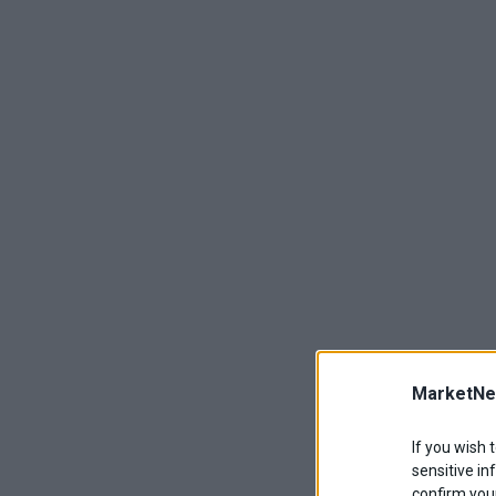
MarketNe
If you wish 
sensitive in
confirm your