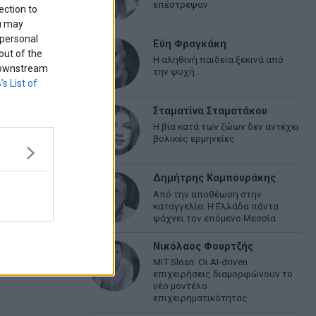
επέστρεψαν
ection to
ou may
 personal
Εύη Φραγκάκη
out of the
Η αληθινή παιδεία ξεκινά από
f downstream
την ψυχή…
’s List of
Σταματίνα Σταματάκου
Η βία κατά των ζώων δεν αντέχει
βολικές ερμηνείες
Δημήτρης Καμπουράκης
Από την αποθέωση στην
καταγγελία: Η Ελλάδα πάντα
ψάχνει τον επόμενο Μεσσία
Νικόλαος Φουρτζής
MIT Sloan: Οι AI-driven
επιχειρήσεις διαμορφώνουν το
νέο μοντέλο
επιχειρηματικότητας