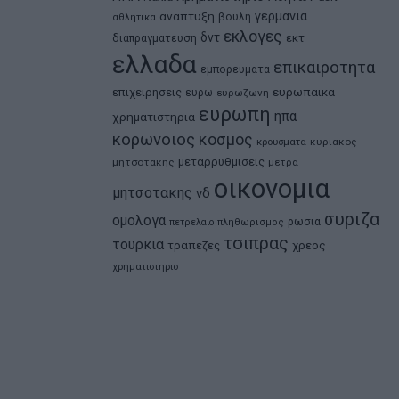
αναπτυξη
γερμανια
βουλη
αθλητικα
εκλογες
δντ
εκτ
διαπραγματευση
ελλαδα
επικαιροτητα
εμπορευματα
ευρωπαικα
επιχειρησεις
ευρω
ευρωζωνη
ευρωπη
ηπα
χρηματιστηρια
κορωνοιος
κοσμος
κρουσματα
κυριακος
μεταρρυθμισεις
μητσοτακης
μετρα
οικονομια
μητσοτακης
νδ
συριζα
ομολογα
ρωσια
πετρελαιο
πληθωρισμος
τσιπρας
τουρκια
τραπεζες
χρεος
χρηματιστηριο