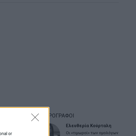
ΑΡΘΡΟΓΡΑΦΟΙ
Ελευθερία Κούρταλη
Οι «τιμωροί» των ομολόγων
onal or