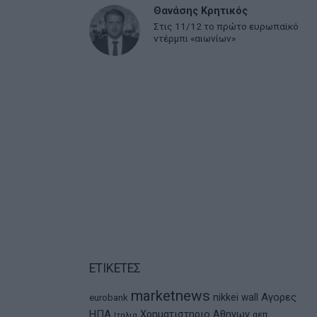
Θανάσης Κρητικός
Στις 11/12 το πρώτο ευρωπαϊκό
ντέρμπι «αιωνίων»
ΕΤΙΚΕΤΕΣ
marketnews
Αγορες
nikkei
wall
eurobank
ΗΠΑ
Χρηματιστηριο Αθηνων
αεπ
Ιταλια