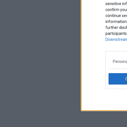
sensitive in
confirm your
continue se
information 
further disc
participants
Downstream
Persona