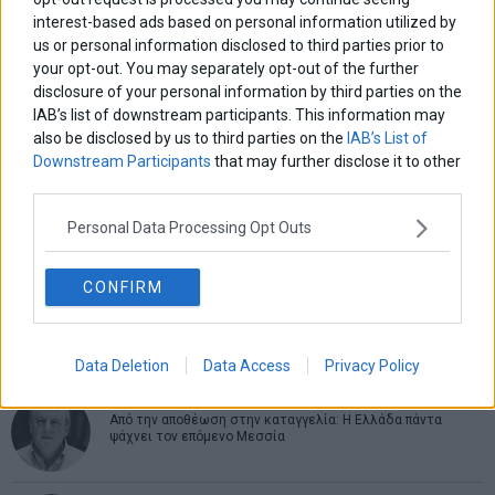
interest-based ads based on personal information utilized by
us or personal information disclosed to third parties prior to
ΑΡΘΡΟΓΡΑΦΟΙ
your opt-out. You may separately opt-out of the further
disclosure of your personal information by third parties on the
Ελευθερία Κούρταλη
IAB’s list of downstream participants. This information may
Οι «τιμωροί» των ομολόγων επέστρεψαν
also be disclosed by us to third parties on the
IAB’s List of
Downstream Participants
that may further disclose it to other
third parties.
Εύη Φραγκάκη
Η αληθινή παιδεία ξεκινά από την ψυχή…
Personal Data Processing Opt Outs
CONFIRM
Σταματίνα Σταματάκου
Η βία κατά των ζώων δεν αντέχει βολικές ερμηνείες
Data Deletion
Data Access
Privacy Policy
Δημήτρης Καμπουράκης
Από την αποθέωση στην καταγγελία: Η Ελλάδα πάντα
ψάχνει τον επόμενο Μεσσία