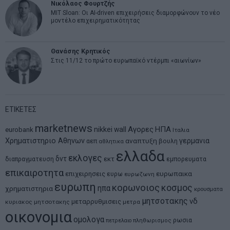
Νικόλαος Φουρτζής
MIT Sloan: Οι AI-driven επιχειρήσεις διαμορφώνουν το νέο
μοντέλο επιχειρηματικότητας
Θανάσης Κρητικός
Στις 11/12 το πρώτο ευρωπαϊκό ντέρμπι «αιωνίων»
ΕΤΙΚΕΤΕΣ
marketnews
Αγορες
ΗΠΑ
nikkei
wall
eurobank
Ιταλια
Χρηματιστηριο Αθηνων
αναπτυξη
γερμανια
αεπ
βουλη
αθλητικα
ελλαδα
εκλογες
δντ
εκτ
διαπραγματευση
εμπορευματα
επικαιροτητα
ευρωπαικα
επιχειρησεις
ευρω
ευρωζωνη
ευρωπη
κορωνοιος
κοσμος
ηπα
χρηματιστηρια
κρουσματα
μητσοτακης
νδ
μεταρρυθμισεις
κυριακος μητσοτακης
μετρα
οικονομια
ομολογα
ρωσια
πετρελαιο
πληθωρισμος