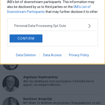
IAB’s list of downstream participants. This information may
ΑΡΘΡΟΓΡΑΦΟΙ
also be disclosed by us to third parties on the
IAB’s List of
Downstream Participants
that may further disclose it to other
Ελευθερία Κούρταλη
Οι «τιμωροί» των ομολόγων επέστρεψαν
third parties.
Personal Data Processing Opt Outs
Εύη Φραγκάκη
Η αληθινή παιδεία ξεκινά από την ψυχή…
CONFIRM
Data Deletion
Data Access
Privacy Policy
Σταματίνα Σταματάκου
Η βία κατά των ζώων δεν αντέχει βολικές ερμηνείες
Δημήτρης Καμπουράκης
Από την αποθέωση στην καταγγελία: Η Ελλάδα πάντα
ψάχνει τον επόμενο Μεσσία
Νικόλαος Φουρτζής
MIT Sloan: Οι AI-driven επιχειρήσεις διαμορφώνουν το νέο