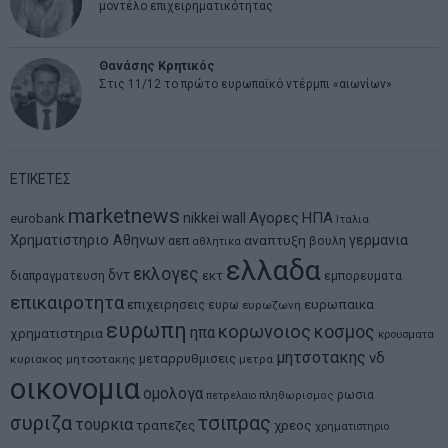
μοντέλο επιχειρηματικότητας
Θανάσης Κρητικός
Στις 11/12 το πρώτο ευρωπαϊκό ντέρμπι «αιωνίων»
ΕΤΙΚΕΤΕΣ
marketnews
Αγορες
ΗΠΑ
nikkei
wall
eurobank
Ιταλια
Χρηματιστηριο Αθηνων
αναπτυξη
γερμανια
αεπ
βουλη
αθλητικα
ελλαδα
εκλογες
δντ
εκτ
διαπραγματευση
εμπορευματα
επικαιροτητα
ευρωπαικα
επιχειρησεις
ευρω
ευρωζωνη
ευρωπη
κορωνοιος
κοσμος
ηπα
χρηματιστηρια
κρουσματα
μητσοτακης
νδ
μεταρρυθμισεις
κυριακος μητσοτακης
μετρα
οικονομια
ομολογα
ρωσια
πετρελαιο
πληθωρισμος
συριζα
τσιπρας
τουρκια
τραπεζες
χρεος
χρηματιστηριο