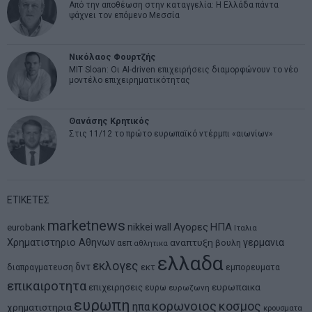
Από την αποθέωση στην καταγγελία: Η Ελλάδα πάντα
ψάχνει τον επόμενο Μεσσία
Νικόλαος Φουρτζής
MIT Sloan: Οι AI-driven επιχειρήσεις διαμορφώνουν το νέο
μοντέλο επιχειρηματικότητας
Θανάσης Κρητικός
Στις 11/12 το πρώτο ευρωπαϊκό ντέρμπι «αιωνίων»
ΕΤΙΚΕΤΕΣ
marketnews
Αγορες
ΗΠΑ
nikkei
wall
eurobank
Ιταλια
Χρηματιστηριο Αθηνων
αναπτυξη
γερμανια
αεπ
βουλη
αθλητικα
ελλαδα
εκλογες
δντ
εκτ
διαπραγματευση
εμπορευματα
επικαιροτητα
ευρωπαικα
επιχειρησεις
ευρω
ευρωζωνη
ευρωπη
κορωνοιος
κοσμος
ηπα
χρηματιστηρια
κρουσματα