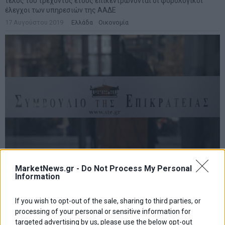
τέλος του τρέχοντος έτους επικεντρώνονται οι φορολογικοί
έλεγχοι των υπηρεσιών της ΑΑΔΕ
17 Αυγούστου 2019
Ελλάδα
·
Οικονομία
Παραγραφής συνέχεια – Απόφαση 2934 του ΣτΕ
MarketNews.gr -
Do Not Process My Personal
Information
Η ψήφιση για το μοίρασμα του πλεονάσματος παρατάθηκε για την
επόμενη εβδομάδα, λόγω των δυσάρεστων γεγονότων που
συνέβησαν στη Δυτική Αττική
If you wish to opt-out of the sale, sharing to third parties, or
17 Νοεμβρίου 2017
Home
·
Tax Professionals
processing of your personal or sensitive information for
targeted advertising by us, please use the below opt-out