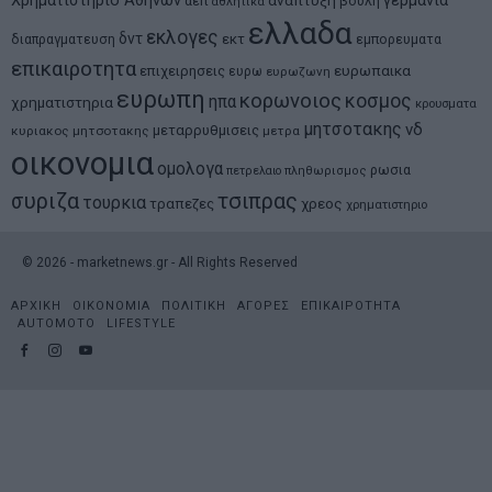
Χρηματιστηριο Αθηνων
γερμανια
αεπ
βουλη
αθλητικα
ελλαδα
εκλογες
δντ
εκτ
διαπραγματευση
εμπορευματα
επικαιροτητα
ευρωπαικα
επιχειρησεις
ευρω
ευρωζωνη
ευρωπη
κορωνοιος
κοσμος
ηπα
χρηματιστηρια
κρουσματα
μητσοτακης
νδ
μεταρρυθμισεις
κυριακος μητσοτακης
μετρα
οικονομια
ομολογα
ρωσια
πετρελαιο
πληθωρισμος
συριζα
τσιπρας
τουρκια
τραπεζες
χρεος
χρηματιστηριο
©
2026
- marketnews.gr - All Rights Reserved
ΑΡΧΙΚΗ
ΟΙΚΟΝΟΜΙΑ
ΠΟΛΙΤΙΚΗ
ΑΓΟΡΕΣ
ΕΠΙΚΑΙΡΟΤΗΤΑ
AUTOMOTO
LIFESTYLE