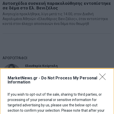
Αυτοσχέδια συσκευή παρακολούθησης εντοπίστηκε
σε δέμα στο Ελ. Βενιζέλος
Ανησυχία προκλήθηκε, λίγο μετά τις 14:00, στον Διεθνή
Αερολιμένα Αθηνών «Ελευθέριος Βενιζέλος», όταν εντοπίστηκε
κοντά στον έλεγχο αποσκευών ένα δέμα που θεωρήθ
ΑΡΘΡΟΓΡΑΦΟΙ
Ελευθερία Κούρταλη
Οι «τιμωροί» των ομολόγων επέστρεψαν
MarketNews.gr -
Do Not Process My Personal
Information
Εύη Φραγκάκη
Η αληθινή παιδεία ξεκινά από την ψυχή…
If you wish to opt-out of the sale, sharing to third parties, or
processing of your personal or sensitive information for
targeted advertising by us, please use the below opt-out
section to confirm your selection. Please note that after your
Σταματίνα Σταματάκου