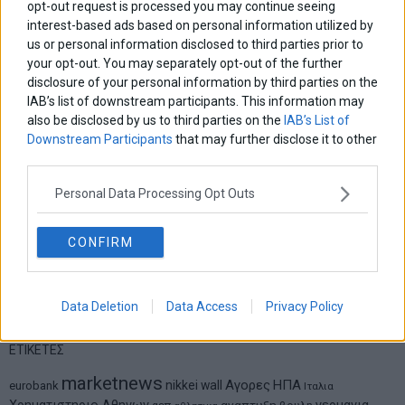
opt-out request is processed you may continue seeing
Η βία κατά των ζώων δεν αντέχει βολικές ερμηνείες
interest-based ads based on personal information utilized by
us or personal information disclosed to third parties prior to
your opt-out. You may separately opt-out of the further
Δημήτρης Καμπουράκης
disclosure of your personal information by third parties on the
Από την αποθέωση στην καταγγελία: Η Ελλάδα πάντα
IAB’s list of downstream participants. This information may
ψάχνει τον επόμενο Μεσσία
also be disclosed by us to third parties on the
IAB’s List of
Downstream Participants
that may further disclose it to other
third parties.
Νικόλαος Φουρτζής
MIT Sloan: Οι AI-driven επιχειρήσεις διαμορφώνουν το νέο
Personal Data Processing Opt Outs
μοντέλο επιχειρηματικότητας
CONFIRM
Θανάσης Κρητικός
Στις 11/12 το πρώτο ευρωπαϊκό ντέρμπι «αιωνίων»
Data Deletion
Data Access
Privacy Policy
ΕΤΙΚΕΤΕΣ
marketnews
Αγορες
ΗΠΑ
nikkei
wall
eurobank
Ιταλια
αναπτυξη