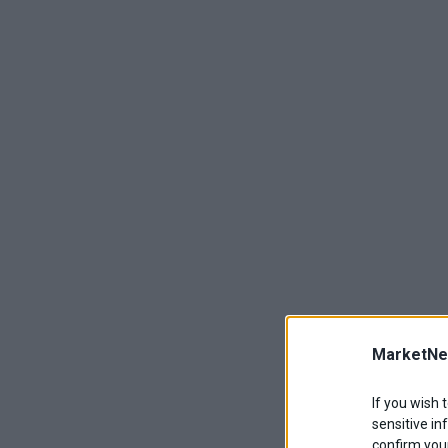
MarketNe
If you wish 
sensitive in
confirm your