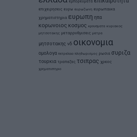
επικαιροτητα
εμπορευματα
ευρωπαικα
επιχειρησεις
ευρω
ευρωζωνη
ευρωπη
ηπα
χρηματιστηρια
κορωνοιος
κοσμος
κρουσματα
κυριακος
μεταρρυθμισεις
μητσοτακης
μετρα
οικονομια
μητσοτακης
νδ
συριζα
ομολογα
ρωσια
πετρελαιο
πληθωρισμος
τσιπρας
τουρκια
τραπεζες
χρεος
χρηματιστηριο