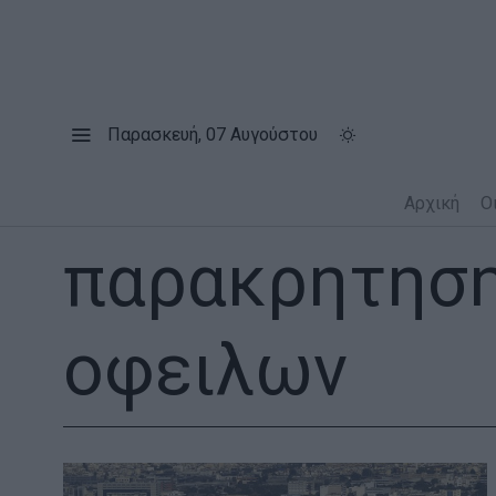
Παρασκευή, 07 Αυγούστου
Αρχική
Ο
παρακρητησ
οφειλων