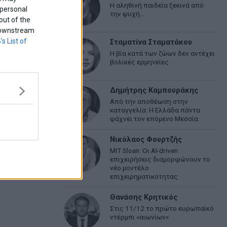
Η αληθινή παιδεία ξεκινά από
 personal
την ψυχή…
out of the
f downstream
’s List of
Σταματίνα Σταματάκου
Η βία κατά των ζώων δεν αντέχει
βολικές ερμηνείες
Δημήτρης Καμπουράκης
Από την αποθέωση στην
καταγγελία: Η Ελλάδα πάντα
ψάχνει τον επόμενο Μεσσία
Νικόλαος Φουρτζής
MIT Sloan: Οι AI-driven
επιχειρήσεις διαμορφώνουν το
νέο μοντέλο
επιχειρηματικότητας
Θανάσης Κρητικός
Στις 11/12 το πρώτο ευρωπαϊκό
ντέρμπι «αιωνίων»