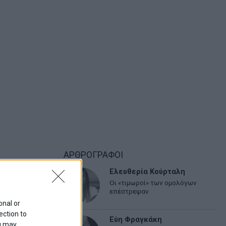
ΑΡΘΡΟΓΡΑΦΟΙ
Ελευθερία Κούρταλη
Οι «τιμωροί» των ομολόγων
επέστρεψαν
onal or
ection to
Εύη Φραγκάκη
ou may