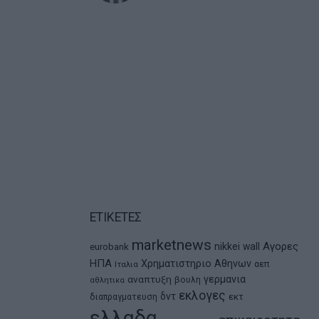
ΕΤΙΚΕΤΕΣ
marketnews
Αγορες
nikkei
wall
eurobank
ΗΠΑ
Χρηματιστηριο Αθηνων
αεπ
Ιταλια
αναπτυξη
γερμανια
βουλη
αθλητικα
εκλογες
δντ
εκτ
διαπραγματευση
ελλαδα