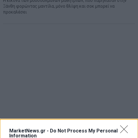
Η εικόνα των μουσουλμάνων μαθητριών, που παρήλασαν στην
Ξάνθη φορώντας μαντίλα, μόνο θλίψη και σοκ μπορεί να
προκαλέσει
MarketNews.gr -
Do Not Process My Personal
Information