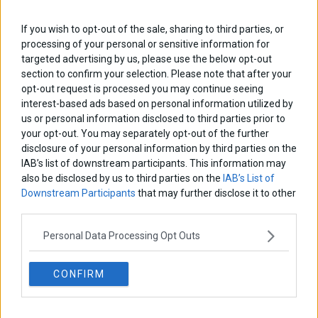
ΑΡΘΡΟΓΡΑΦΟΙ
If you wish to opt-out of the sale, sharing to third parties, or
Ελευθερία Κούρταλη
processing of your personal or sensitive information for
Οι «τιμωροί» των ομολόγων επέστρεψαν
targeted advertising by us, please use the below opt-out
section to confirm your selection. Please note that after your
opt-out request is processed you may continue seeing
Εύη Φραγκάκη
interest-based ads based on personal information utilized by
Η αληθινή παιδεία ξεκινά από την ψυχή…
us or personal information disclosed to third parties prior to
your opt-out. You may separately opt-out of the further
disclosure of your personal information by third parties on the
IAB’s list of downstream participants. This information may
Σταματίνα Σταματάκου
also be disclosed by us to third parties on the
IAB’s List of
Η βία κατά των ζώων δεν αντέχει βολικές ερμηνείες
Downstream Participants
that may further disclose it to other
third parties.
Δημήτρης Καμπουράκης
Personal Data Processing Opt Outs
Από την αποθέωση στην καταγγελία: Η Ελλάδα πάντα
ψάχνει τον επόμενο Μεσσία
CONFIRM
Νικόλαος Φουρτζής
MIT Sloan: Οι AI-driven επιχειρήσεις διαμορφώνουν το νέο