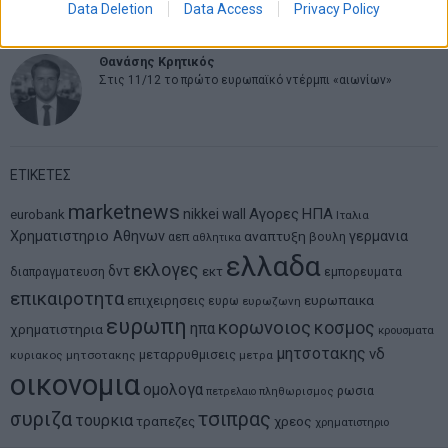
μοντέλο επιχειρηματικότητας
Data Deletion
Data Access
Privacy Policy
Θανάσης Κρητικός
Στις 11/12 το πρώτο ευρωπαϊκό ντέρμπι «αιωνίων»
ΕΤΙΚΕΤΕΣ
marketnews
Αγορες
ΗΠΑ
nikkei
wall
eurobank
Ιταλια
Χρηματιστηριο Αθηνων
αναπτυξη
γερμανια
αεπ
βουλη
αθλητικα
ελλαδα
εκλογες
δντ
εκτ
διαπραγματευση
εμπορευματα
επικαιροτητα
ευρωπαικα
επιχειρησεις
ευρω
ευρωζωνη
ευρωπη
κορωνοιος
κοσμος
ηπα
χρηματιστηρια
κρουσματα
μητσοτακης
νδ
μεταρρυθμισεις
κυριακος μητσοτακης
μετρα
οικονομια
ομολογα
ρωσια
πετρελαιο
πληθωρισμος
συριζα
τσιπρας
τουρκια
τραπεζες
χρεος
χρηματιστηριο