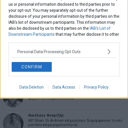
ΑΡΘΡΟΓΡΑΦΟΙ
us or personal information disclosed to third parties prior to
Ελευθερία Κούρταλη
your opt-out. You may separately opt-out of the further
Οι «τιμωροί» των ομολόγων επέστρεψαν
disclosure of your personal information by third parties on the
IAB’s list of downstream participants. This information may
also be disclosed by us to third parties on the
IAB’s List of
Downstream Participants
that may further disclose it to other
Εύη Φραγκάκη
third parties.
Η αληθινή παιδεία ξεκινά από την ψυχή…
Personal Data Processing Opt Outs
Σταματίνα Σταματάκου
CONFIRM
Η βία κατά των ζώων δεν αντέχει βολικές ερμηνείες
Data Deletion
Data Access
Privacy Policy
Δημήτρης Καμπουράκης
Από την αποθέωση στην καταγγελία: Η Ελλάδα πάντα
ψάχνει τον επόμενο Μεσσία
Νικόλαος Φουρτζής
MIT Sloan: Οι AI-driven επιχειρήσεις διαμορφώνουν το νέο
μοντέλο επιχειρηματικότητας