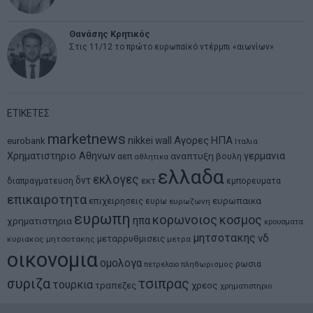
Θανάσης Κρητικός
Στις 11/12 το πρώτο ευρωπαϊκό ντέρμπι «αιωνίων»
ΕΤΙΚΕΤΕΣ
marketnews
Αγορες
ΗΠΑ
nikkei
wall
eurobank
Ιταλια
Χρηματιστηριο Αθηνων
αναπτυξη
γερμανια
αεπ
βουλη
αθλητικα
ελλαδα
εκλογες
δντ
εκτ
διαπραγματευση
εμπορευματα
επικαιροτητα
ευρωπαικα
επιχειρησεις
ευρω
ευρωζωνη
ευρωπη
κορωνοιος
κοσμος
ηπα
χρηματιστηρια
κρουσματα
μητσοτακης
νδ
μεταρρυθμισεις
κυριακος μητσοτακης
μετρα
οικονομια
ομολογα
ρωσια
πετρελαιο
πληθωρισμος
συριζα
τσιπρας
τουρκια
τραπεζες
χρεος
χρηματιστηριο