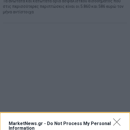
Τα ανώτατα και κατώτατα όρια ασφαλιστέου εισοδήματος που
στις περισσότερες περιπτώσεις είναι οι 5.860 και 586 ευρώ τον
μήνα αντίστοιχα
MarketNews.gr -
Do Not Process My Personal
Information