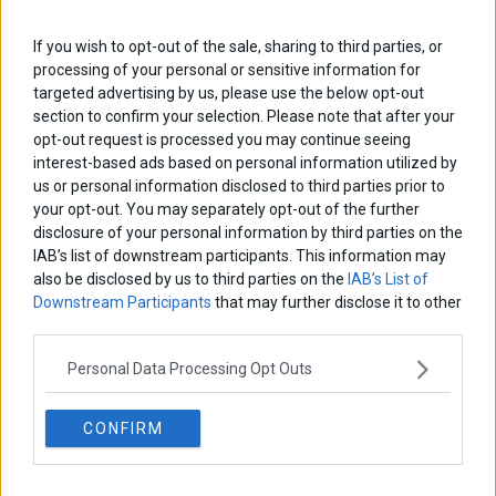
ΑΡΘΡΟΓΡΑΦΟΙ
If you wish to opt-out of the sale, sharing to third parties, or
Ελευθερία Κούρταλη
processing of your personal or sensitive information for
Οι «τιμωροί» των ομολόγων επέστρεψαν
targeted advertising by us, please use the below opt-out
section to confirm your selection. Please note that after your
opt-out request is processed you may continue seeing
Εύη Φραγκάκη
interest-based ads based on personal information utilized by
Η αληθινή παιδεία ξεκινά από την ψυχή…
us or personal information disclosed to third parties prior to
your opt-out. You may separately opt-out of the further
disclosure of your personal information by third parties on the
IAB’s list of downstream participants. This information may
Σταματίνα Σταματάκου
also be disclosed by us to third parties on the
IAB’s List of
Η βία κατά των ζώων δεν αντέχει βολικές ερμηνείες
Downstream Participants
that may further disclose it to other
third parties.
Δημήτρης Καμπουράκης
Personal Data Processing Opt Outs
Από την αποθέωση στην καταγγελία: Η Ελλάδα πάντα
ψάχνει τον επόμενο Μεσσία
CONFIRM
Νικόλαος Φουρτζής
MIT Sloan: Οι AI-driven επιχειρήσεις διαμορφώνουν το νέο