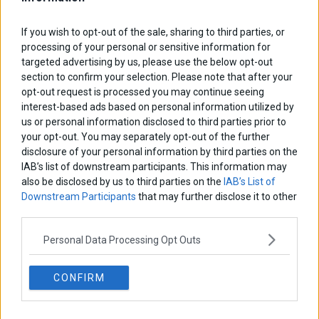
ΑΡΘΡΟΓΡΑΦΟΙ
If you wish to opt-out of the sale, sharing to third parties, or
Ελευθερία Κούρταλη
processing of your personal or sensitive information for
Οι «τιμωροί» των ομολόγων επέστρεψαν
targeted advertising by us, please use the below opt-out
section to confirm your selection. Please note that after your
opt-out request is processed you may continue seeing
Εύη Φραγκάκη
interest-based ads based on personal information utilized by
Η αληθινή παιδεία ξεκινά από την ψυχή…
us or personal information disclosed to third parties prior to
your opt-out. You may separately opt-out of the further
disclosure of your personal information by third parties on the
IAB’s list of downstream participants. This information may
Σταματίνα Σταματάκου
also be disclosed by us to third parties on the
IAB’s List of
Η βία κατά των ζώων δεν αντέχει βολικές ερμηνείες
Downstream Participants
that may further disclose it to other
third parties.
Δημήτρης Καμπουράκης
Personal Data Processing Opt Outs
Από την αποθέωση στην καταγγελία: Η Ελλάδα πάντα
ψάχνει τον επόμενο Μεσσία
CONFIRM
Νικόλαος Φουρτζής
MIT Sloan: Οι AI-driven επιχειρήσεις διαμορφώνουν το νέο