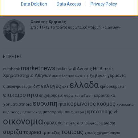
μοντέλο επιχειρηματικότητας
Data Deletion
Data Access
Privacy Policy
Θανάσης Κρητικός
Στις 11/12 το πρώτο ευρωπαϊκό ντέρμπι «αιωνίων»
ΕΤΙΚΕΤΕΣ
marketnews
Αγορες
ΗΠΑ
nikkei
wall
eurobank
Ιταλια
Χρηματιστηριο Αθηνων
αναπτυξη
γερμανια
αεπ
βουλη
αθλητικα
ελλαδα
εκλογες
δντ
εκτ
διαπραγματευση
εμπορευματα
επικαιροτητα
ευρωπαικα
επιχειρησεις
ευρω
ευρωζωνη
ευρωπη
κορωνοιος
κοσμος
ηπα
χρηματιστηρια
κρουσματα
μητσοτακης
νδ
μεταρρυθμισεις
κυριακος μητσοτακης
μετρα
οικονομια
ομολογα
ρωσια
πετρελαιο
πληθωρισμος
συριζα
τσιπρας
τουρκια
τραπεζες
χρεος
χρηματιστηριο