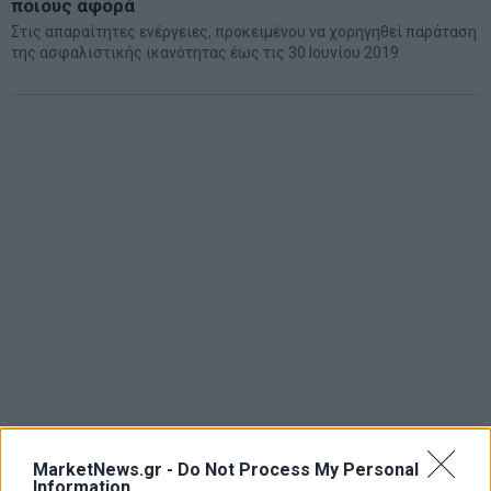
ποιους αφορά
Στις απαραίτητες ενέργειες, προκειμένου να χορηγηθεί παράταση
της ασφαλιστικής ικανότητας έως τις 30 Ιουνίου 2019
MarketNews.gr -
Do Not Process My Personal
Information