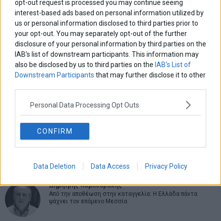
opt-out request is processed you may continue seeing
interest-based ads based on personal information utilized by
us or personal information disclosed to third parties prior to
ΑΡΘΡΟΓΡΑΦΟΙ
your opt-out. You may separately opt-out of the further
disclosure of your personal information by third parties on the
Ελευθερία Κούρταλη
IAB’s list of downstream participants. This information may
Οι «τιμωροί» των ομολόγων επέστρεψαν
also be disclosed by us to third parties on the
IAB’s List of
Downstream Participants
that may further disclose it to other
third parties.
Εύη Φραγκάκη
Η αληθινή παιδεία ξεκινά από την ψυχή…
Personal Data Processing Opt Outs
CONFIRM
Σταματίνα Σταματάκου
Η βία κατά των ζώων δεν αντέχει βολικές ερμηνείες
Data Deletion
Data Access
Privacy Policy
Δημήτρης Καμπουράκης
Από την αποθέωση στην καταγγελία: Η Ελλάδα πάντα
ψάχνει τον επόμενο Μεσσία