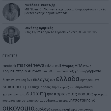
Νικόλαος Φουρτζής
MIT Sloan: Οι AI-driven επιχειρήσεις διαμορφώνουν το νέο
μοντέλο επιχειρηματικότητας
Θανάσης Κρητικός
Στις 11/12 το πρώτο ευρωπαϊκό ντέρμπι «αιωνίων»
ΕΤΙΚΕΤΕΣ
marketnews
Αγορες
ΗΠΑ
nikkei
wall
eurobank
Ιταλια
Χρηματιστηριο Αθηνων
αναπτυξη
γερμανια
αεπ
βουλη
αθλητικα
ελλαδα
εκλογες
δντ
εκτ
διαπραγματευση
εμπορευματα
επικαιροτητα
ευρωπαικα
επιχειρησεις
ευρω
ευρωζωνη
ευρωπη
κορωνοιος
κοσμος
ηπα
χρηματιστηρια
κρουσματα
μητσοτακης
νδ
μεταρρυθμισεις
κυριακος μητσοτακης
μετρα
οικονομια
ομολογα
ρωσια
πετρελαιο
πληθωρισμος