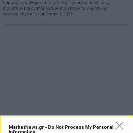
Παράνομες κρίθηκαν από το ΣτΕ (Γ΄τμήμα) οι απολύσεις
διοικητών και αναπληρωτών διοικητών των κρατικών
νοσοκομείων που παύθηκαν το 2015.
MarketNews.gr -
Do Not Process My Personal
Information