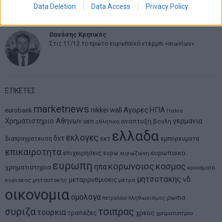
μοντέλο επιχειρηματικότητας
Data Deletion
Data Access
Privacy Policy
Θανάσης Κρητικός
Στις 11/12 το πρώτο ευρωπαϊκό ντέρμπι «αιωνίων»
ΕΤΙΚΕΤΕΣ
marketnews
Αγορες
ΗΠΑ
nikkei
wall
eurobank
Ιταλια
Χρηματιστηριο Αθηνων
αναπτυξη
γερμανια
αεπ
βουλη
αθλητικα
ελλαδα
εκλογες
δντ
εκτ
διαπραγματευση
εμπορευματα
επικαιροτητα
ευρωπαικα
επιχειρησεις
ευρω
ευρωζωνη
ευρωπη
κορωνοιος
κοσμος
ηπα
χρηματιστηρια
κρουσματα
μητσοτακης
νδ
μεταρρυθμισεις
κυριακος μητσοτακης
μετρα
οικονομια
ομολογα
ρωσια
πετρελαιο
πληθωρισμος
συριζα
τσιπρας
τουρκια
τραπεζες
χρεος
χρηματιστηριο