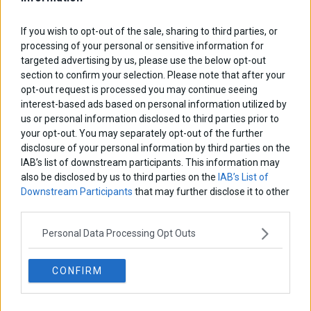
ΑΡΘΡΟΓΡΑΦΟΙ
If you wish to opt-out of the sale, sharing to third parties, or
Ελευθερία Κούρταλη
processing of your personal or sensitive information for
Οι «τιμωροί» των ομολόγων επέστρεψαν
targeted advertising by us, please use the below opt-out
section to confirm your selection. Please note that after your
opt-out request is processed you may continue seeing
Εύη Φραγκάκη
interest-based ads based on personal information utilized by
Η αληθινή παιδεία ξεκινά από την ψυχή…
us or personal information disclosed to third parties prior to
your opt-out. You may separately opt-out of the further
disclosure of your personal information by third parties on the
IAB’s list of downstream participants. This information may
Σταματίνα Σταματάκου
also be disclosed by us to third parties on the
IAB’s List of
Η βία κατά των ζώων δεν αντέχει βολικές ερμηνείες
Downstream Participants
that may further disclose it to other
third parties.
Δημήτρης Καμπουράκης
Personal Data Processing Opt Outs
Από την αποθέωση στην καταγγελία: Η Ελλάδα πάντα
ψάχνει τον επόμενο Μεσσία
CONFIRM
Νικόλαος Φουρτζής
MIT Sloan: Οι AI-driven επιχειρήσεις διαμορφώνουν το νέο