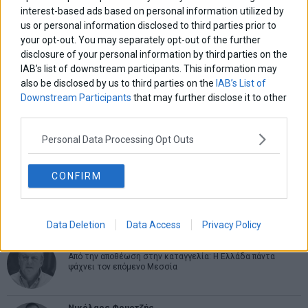
interest-based ads based on personal information utilized by
us or personal information disclosed to third parties prior to
ΑΡΘΡΟΓΡΑΦΟΙ
your opt-out. You may separately opt-out of the further
Ελευθερία Κούρταλη
disclosure of your personal information by third parties on the
Οι «τιμωροί» των ομολόγων επέστρεψαν
IAB’s list of downstream participants. This information may
also be disclosed by us to third parties on the
IAB’s List of
Downstream Participants
that may further disclose it to other
third parties.
Εύη Φραγκάκη
Η αληθινή παιδεία ξεκινά από την ψυχή…
Personal Data Processing Opt Outs
CONFIRM
Σταματίνα Σταματάκου
Η βία κατά των ζώων δεν αντέχει βολικές ερμηνείες
Data Deletion
Data Access
Privacy Policy
Δημήτρης Καμπουράκης
Από την αποθέωση στην καταγγελία: Η Ελλάδα πάντα
ψάχνει τον επόμενο Μεσσία
Νικόλαος Φουρτζής