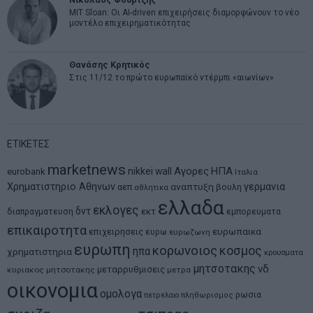
MIT Sloan: Οι AI-driven επιχειρήσεις διαμορφώνουν το νέο
μοντέλο επιχειρηματικότητας
Θανάσης Κρητικός
Στις 11/12 το πρώτο ευρωπαϊκό ντέρμπι «αιωνίων»
ΕΤΙΚΕΤΕΣ
marketnews
Αγορες
ΗΠΑ
nikkei
wall
eurobank
Ιταλια
Χρηματιστηριο Αθηνων
αναπτυξη
γερμανια
αεπ
βουλη
αθλητικα
ελλαδα
εκλογες
δντ
εκτ
διαπραγματευση
εμπορευματα
επικαιροτητα
ευρωπαικα
επιχειρησεις
ευρω
ευρωζωνη
ευρωπη
κορωνοιος
κοσμος
ηπα
χρηματιστηρια
κρουσματα
μητσοτακης
νδ
μεταρρυθμισεις
κυριακος μητσοτακης
μετρα
οικονομια
ομολογα
ρωσια
πετρελαιο
πληθωρισμος