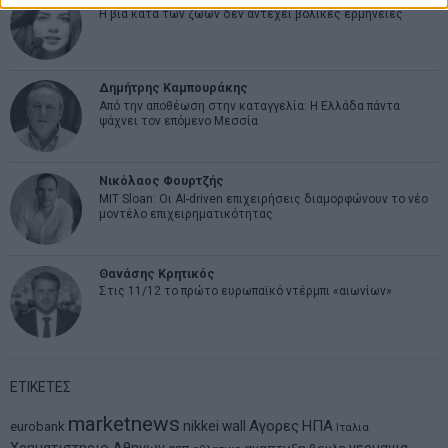
Η βία κατά των ζώων δεν αντέχει βολικές ερμηνείες
Δημήτρης Καμπουράκης
Από την αποθέωση στην καταγγελία: Η Ελλάδα πάντα
ψάχνει τον επόμενο Μεσσία
Νικόλαος Φουρτζής
MIT Sloan: Οι AI-driven επιχειρήσεις διαμορφώνουν το νέο
μοντέλο επιχειρηματικότητας
Θανάσης Κρητικός
Στις 11/12 το πρώτο ευρωπαϊκό ντέρμπι «αιωνίων»
ΕΤΙΚΕΤΕΣ
marketnews
Αγορες
ΗΠΑ
nikkei
wall
eurobank
Ιταλια
αναπτυξη