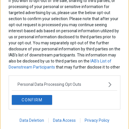
If you wish to opt-out of the sale, sharing to third parties, or
processing of your personal or sensitive information for
targeted advertising by us, please use the below opt-out
section to confirm your selection. Please note that after your
opt-out request is processed you may continue seeing
interest-based ads based on personal information utilized by
us or personal information disclosed to third parties prior to
your opt-out. You may separately opt-out of the further
disclosure of your personal information by third parties on the
IAB’s list of downstream participants. This information may
also be disclosed by us to third parties on the
IAB’s List of
ΑΡΘΡΟΓΡΑΦΟΙ
Downstream Participants
that may further disclose it to other
third parties.
Ελευθερία Κούρταλη
Οι «τιμωροί» των ομολόγων επέστρεψαν
Personal Data Processing Opt Outs
CONFIRM
Εύη Φραγκάκη
Η αληθινή παιδεία ξεκινά από την ψυχή…
Data Deletion
Data Access
Privacy Policy
Σταματίνα Σταματάκου