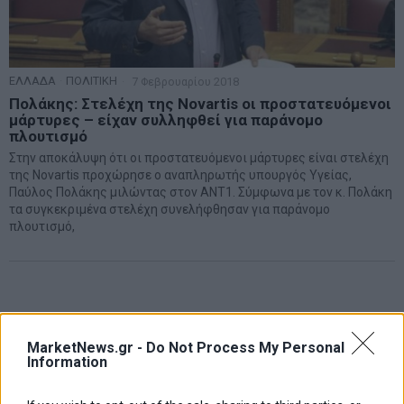
ΕΛΛΑΔΑ
·
ΠΟΛΙΤΙΚΗ
7 Φεβρουαρίου 2018
Πολάκης: Στελέχη της Novartis οι προστατευόμενοι
μάρτυρες – είχαν συλληφθεί για παράνομο
πλουτισμό
Στην αποκάλυψη ότι οι προστατευόμενοι μάρτυρες είναι στελέχη
της Novartis προχώρησε ο αναπληρωτής υπουργός Υγείας,
Παύλος Πολάκης μιλώντας στον ΑΝΤ1. Σύμφωνα με τον κ. Πολάκη
τα συγκεκριμένα στελέχη συνελήφθησαν για παράνομο
πλουτισμό,
MarketNews.gr -
Do Not Process My Personal
Information