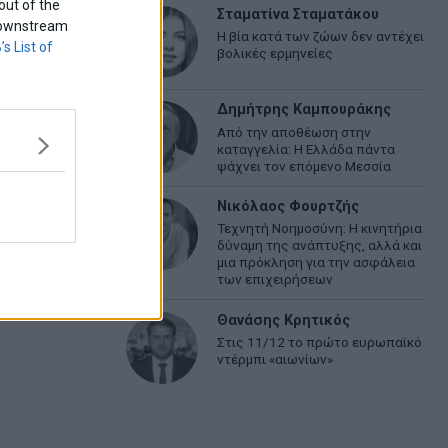
out of the
Σταματίνα Σταματάκου
f downstream
Η βία κατά των ζώων δεν αντέχει
’s List of
βολικές ερμηνείες
Δημήτρης Καμπουράκης
Από την αποθέωση στην
καταγγελία: Η Ελλάδα πάντα
ψάχνει τον επόμενο Μεσσία
Νικόλαος Φουρτζής
Τεχνητή Νοημοσύνη: Η κινητήρια
δύναμη της ανάπτυξης, αλλά και
μια πρόκληση για την ασφάλεια
των επιχειρήσεων
Θανάσης Κρητικός
Στις 11/12 το πρώτο ευρωπαϊκό
ντέρμπι «αιωνίων»