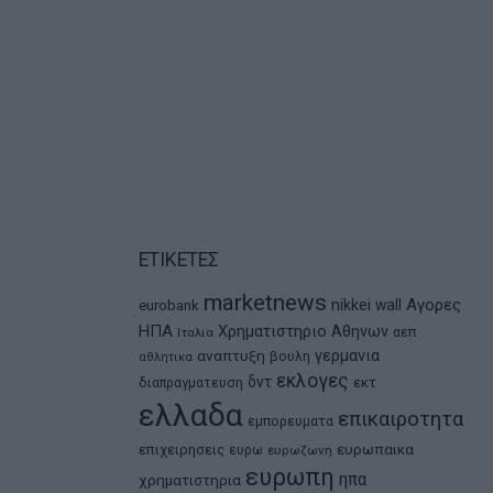
ΕΤΙΚΕΤΕΣ
marketnews
Αγορες
nikkei
wall
eurobank
ΗΠΑ
Χρηματιστηριο Αθηνων
αεπ
Ιταλια
αναπτυξη
γερμανια
βουλη
αθλητικα
εκλογες
δντ
εκτ
διαπραγματευση
ελλαδα
επικαιροτητα
εμπορευματα
ευρωπαικα
επιχειρησεις
ευρω
ευρωζωνη
ευρωπη
ηπα
χρηματιστηρια