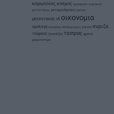
κορωνοιος
κοσμος
κρουσματα
κυριακος
μεταρρυθμισεις
μητσοτακης
μετρα
οικονομια
μητσοτακης
νδ
συριζα
ομολογα
ρωσια
πετρελαιο
πληθωρισμος
τσιπρας
τουρκια
τραπεζες
χρεος
χρηματιστηριο