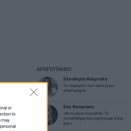
ΑΡΘΡΟΓΡΑΦΟΙ
Ελευθερία Κούρταλη
Οι «τιμωροί» των ομολόγων
επέστρεψαν
Εύη Φραγκάκη
onal or
«Αυτό είναι που μένει. Το
ection to
συναίσθημα που αφήνουμε πίσω
ou may
μας»
 personal