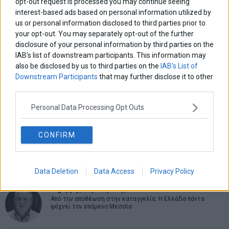
opt-out request is processed you may continue seeing
interest-based ads based on personal information utilized by
us or personal information disclosed to third parties prior to
ΑΡΘΡΟΓΡΑΦΟΙ
your opt-out. You may separately opt-out of the further
disclosure of your personal information by third parties on the
Ελευθερία Κούρταλη
IAB’s list of downstream participants. This information may
Οι «τιμωροί» των ομολόγων επέστρεψαν
also be disclosed by us to third parties on the
IAB’s List of
Downstream Participants
that may further disclose it to other
third parties.
Εύη Φραγκάκη
Η αληθινή παιδεία ξεκινά από την ψυχή…
Personal Data Processing Opt Outs
CONFIRM
Σταματίνα Σταματάκου
Η βία κατά των ζώων δεν αντέχει βολικές ερμηνείες
Data Deletion
Data Access
Privacy Policy
Δημήτρης Καμπουράκης
Από την αποθέωση στην καταγγελία: Η Ελλάδα πάντα
ψάχνει τον επόμενο Μεσσία