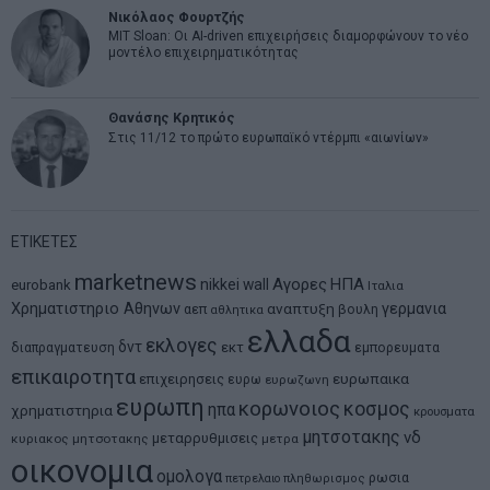
Νικόλαος Φουρτζής
MIT Sloan: Οι AI-driven επιχειρήσεις διαμορφώνουν το νέο
μοντέλο επιχειρηματικότητας
Θανάσης Κρητικός
Στις 11/12 το πρώτο ευρωπαϊκό ντέρμπι «αιωνίων»
ΕΤΙΚΕΤΕΣ
marketnews
Αγορες
ΗΠΑ
nikkei
wall
eurobank
Ιταλια
Χρηματιστηριο Αθηνων
αναπτυξη
γερμανια
αεπ
βουλη
αθλητικα
ελλαδα
εκλογες
δντ
εκτ
διαπραγματευση
εμπορευματα
επικαιροτητα
ευρωπαικα
επιχειρησεις
ευρω
ευρωζωνη
ευρωπη
κορωνοιος
κοσμος
ηπα
χρηματιστηρια
κρουσματα
μητσοτακης
νδ
μεταρρυθμισεις
κυριακος μητσοτακης
μετρα
οικονομια
ομολογα
ρωσια
πετρελαιο
πληθωρισμος