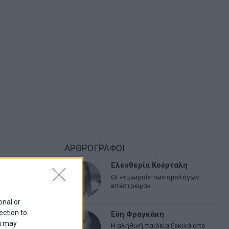
ΑΡΘΡΟΓΡΑΦΟΙ
Ελευθερία Κούρταλη
Οι «τιμωροί» των ομολόγων
επέστρεψαν
onal or
ection to
Εύη Φραγκάκη
ou may
Η αληθινή παιδεία ξεκινά από