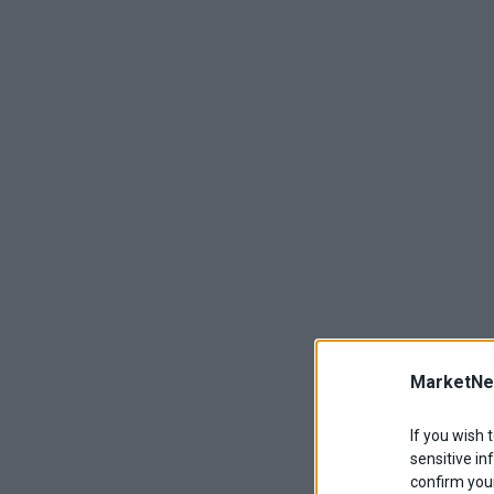
MarketNe
If you wish 
sensitive in
confirm your