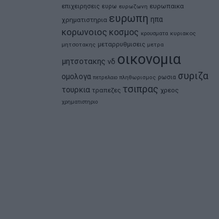
ευρωπαικα
επιχειρησεις
ευρω
ευρωζωνη
ευρωπη
ηπα
χρηματιστηρια
κορωνοιος
κοσμος
κρουσματα
κυριακος
μεταρρυθμισεις
μητσοτακης
μετρα
οικονομια
μητσοτακης
νδ
συριζα
ομολογα
ρωσια
πετρελαιο
πληθωρισμος
τσιπρας
τουρκια
τραπεζες
χρεος
χρηματιστηριο