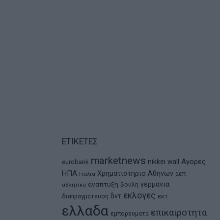
ΕΤΙΚΕΤΕΣ
marketnews
Αγορες
nikkei
wall
eurobank
ΗΠΑ
Χρηματιστηριο Αθηνων
αεπ
Ιταλια
αναπτυξη
γερμανια
βουλη
αθλητικα
εκλογες
δντ
εκτ
διαπραγματευση
ελλαδα
επικαιροτητα
εμπορευματα