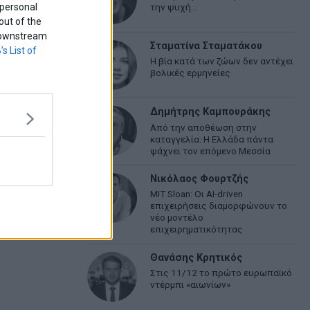
 personal
την ψυχή…
out of the
f downstream
Σταματίνα Σταματάκου
’s List of
Η βία κατά των ζώων δεν αντέχει
βολικές ερμηνείες
Δημήτρης Καμπουράκης
Από την αποθέωση στην
καταγγελία: Η Ελλάδα πάντα
ψάχνει τον επόμενο Μεσσία
Νικόλαος Φουρτζής
MIT Sloan: Οι AI-driven
επιχειρήσεις διαμορφώνουν το
νέο μοντέλο
επιχειρηματικότητας
Θανάσης Κρητικός
Στις 11/12 το πρώτο ευρωπαϊκό
ντέρμπι «αιωνίων»