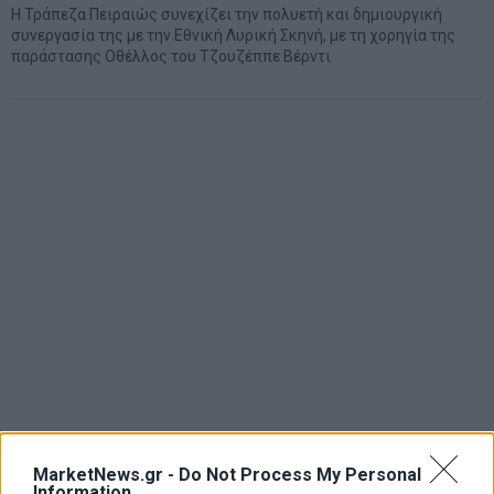
Η Τράπεζα Πειραιώς συνεχίζει την πολυετή και δημιουργική
συνεργασία της με την Εθνική Λυρική Σκηνή, με τη χορηγία της
παράστασης Οθέλλος του Τζουζέππε Βέρντι
MarketNews.gr -
Do Not Process My Personal
Information