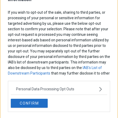
ΑΡΘΡΟΓΡΑΦΟΙ
If you wish to opt-out of the sale, sharing to third parties, or
Ελευθερία Κούρταλη
processing of your personal or sensitive information for
Οι «τιμωροί» των ομολόγων επέστρεψαν
targeted advertising by us, please use the below opt-out
section to confirm your selection. Please note that after your
opt-out request is processed you may continue seeing
interest-based ads based on personal information utilized by
Εύη Φραγκάκη
«Αυτό είναι που μένει. Το συναίσθημα που αφήνουμε πίσω
us or personal information disclosed to third parties prior to
μας»
your opt-out. You may separately opt-out of the further
disclosure of your personal information by third parties on the
IAB’s list of downstream participants. This information may
Σταματίνα Σταματάκου
also be disclosed by us to third parties on the
IAB’s List of
Η βία κατά των ζώων δεν αντέχει βολικές ερμηνείες
Downstream Participants
that may further disclose it to other
third parties.
Δημήτρης Καμπουράκης
Personal Data Processing Opt Outs
Η παγίδα του «δώσε» στη ΔΕΘ και το στοίχημα Μητσοτάκη
CONFIRM
Νικόλαος Φουρτζής
Τεχνητή Νοημοσύνη: Η κινητήρια δύναμη της ανάπτυξης,