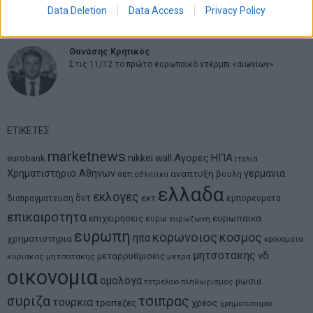
Data Deletion
Data Access
Privacy Policy
αλλά και μια πρόκληση για την ασφάλεια των επιχειρήσεων
Θανάσης Κρητικός
Στις 11/12 το πρώτο ευρωπαϊκό ντέρμπι «αιωνίων»
ΕΤΙΚΕΤΕΣ
marketnews
Αγορες
ΗΠΑ
nikkei
wall
eurobank
Ιταλια
Χρηματιστηριο Αθηνων
αναπτυξη
γερμανια
αεπ
βουλη
αθλητικα
ελλαδα
εκλογες
δντ
εκτ
διαπραγματευση
εμπορευματα
επικαιροτητα
ευρωπαικα
επιχειρησεις
ευρω
ευρωζωνη
ευρωπη
κορωνοιος
κοσμος
ηπα
χρηματιστηρια
κρουσματα
μητσοτακης
νδ
μεταρρυθμισεις
κυριακος μητσοτακης
μετρα
οικονομια
ομολογα
ρωσια
πετρελαιο
πληθωρισμος
συριζα
τσιπρας
τουρκια
τραπεζες
χρεος
χρηματιστηριο