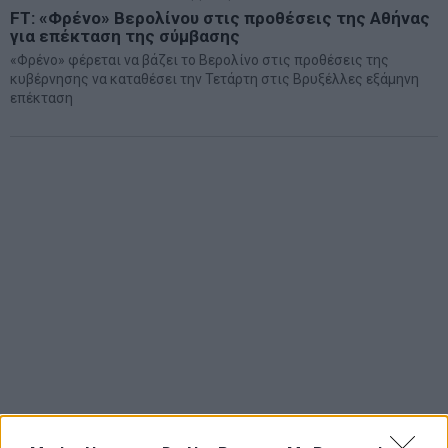
FT: «Φρένο» Βερολίνου στις προθέσεις της Αθήνας
για επέκταση της σύμβασης
«Φρένο» φέρεται να βάζει το Βερολίνο στις προθέσεις της
κυβέρνησης να καταθέσει την Τετάρτη στις Βρυξέλλες εξάμηνη
επέκταση