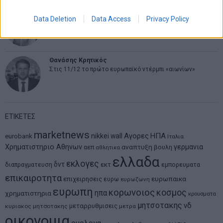
Νικόλαος Φουρτζής
Data Deletion
Data Access
Privacy Policy
MIT Sloan: Οι AI-driven επιχειρήσεις διαμορφώνουν το νέο
μοντέλο επιχειρηματικότητας
Θανάσης Κρητικός
Στις 11/12 το πρώτο ευρωπαϊκό ντέρμπι «αιωνίων»
ΕΤΙΚΕΤΕΣ
marketnews
Αγορες
ΗΠΑ
nikkei
wall
eurobank
Ιταλια
Χρηματιστηριο Αθηνων
αναπτυξη
γερμανια
αεπ
βουλη
αθλητικα
ελλαδα
εκλογες
δντ
εκτ
διαπραγματευση
εμπορευματα
επικαιροτητα
ευρωπαικα
επιχειρησεις
ευρω
ευρωζωνη
ευρωπη
κορωνοιος
κοσμος
ηπα
χρηματιστηρια
κρουσματα
μητσοτακης
νδ
μεταρρυθμισεις
κυριακος μητσοτακης
μετρα
οικονομια