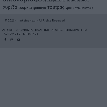
ομολογα
ρωσια
πετρελαιο
πληθωρισμος
συριζα
τσιπρας
τουρκια
τραπεζες
χρεος
χρηματιστηριο
©
2026
- marketnews.gr - All Rights Reserved
ΑΡΧΙΚΗ
ΟΙΚΟΝΟΜΙΑ
ΠΟΛΙΤΙΚΗ
ΑΓΟΡΕΣ
ΕΠΙΚΑΙΡΟΤΗΤΑ
AUTOMOTO
LIFESTYLE