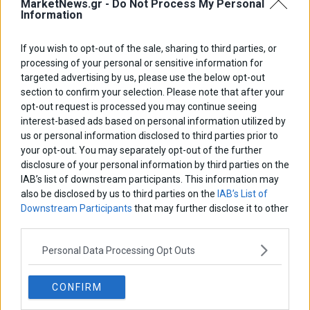
MarketNews.gr -
Do Not Process My Personal
Information
If you wish to opt-out of the sale, sharing to third parties, or
ΑΡΘΡΟΓΡΑΦΟΙ
processing of your personal or sensitive information for
Ελευθερία Κούρταλη
targeted advertising by us, please use the below opt-out
Οι «τιμωροί» των ομολόγων επέστρεψαν
section to confirm your selection. Please note that after your
opt-out request is processed you may continue seeing
interest-based ads based on personal information utilized by
us or personal information disclosed to third parties prior to
Εύη Φραγκάκη
your opt-out. You may separately opt-out of the further
Η αληθινή παιδεία ξεκινά από την ψυχή…
disclosure of your personal information by third parties on the
IAB’s list of downstream participants. This information may
also be disclosed by us to third parties on the
IAB’s List of
Σταματίνα Σταματάκου
Downstream Participants
that may further disclose it to other
Η βία κατά των ζώων δεν αντέχει βολικές ερμηνείες
third parties.
Personal Data Processing Opt Outs
Δημήτρης Καμπουράκης
Από την αποθέωση στην καταγγελία: Η Ελλάδα πάντα
CONFIRM
ψάχνει τον επόμενο Μεσσία