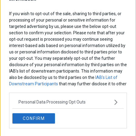
ΑΡΘΡΟΓΡΑΦΟΙ
If you wish to opt-out of the sale, sharing to third parties, or
Ελευθερία Κούρταλη
processing of your personal or sensitive information for
Οι «τιμωροί» των ομολόγων επέστρεψαν
targeted advertising by us, please use the below opt-out
section to confirm your selection. Please note that after your
opt-out request is processed you may continue seeing
Εύη Φραγκάκη
interest-based ads based on personal information utilized by
Η αληθινή παιδεία ξεκινά από την ψυχή…
us or personal information disclosed to third parties prior to
your opt-out. You may separately opt-out of the further
disclosure of your personal information by third parties on the
IAB’s list of downstream participants. This information may
Σταματίνα Σταματάκου
also be disclosed by us to third parties on the
IAB’s List of
Η βία κατά των ζώων δεν αντέχει βολικές ερμηνείες
Downstream Participants
that may further disclose it to other
third parties.
Δημήτρης Καμπουράκης
Personal Data Processing Opt Outs
Από την αποθέωση στην καταγγελία: Η Ελλάδα πάντα
ψάχνει τον επόμενο Μεσσία
CONFIRM
Νικόλαος Φουρτζής
MIT Sloan: Οι AI-driven επιχειρήσεις διαμορφώνουν το νέο