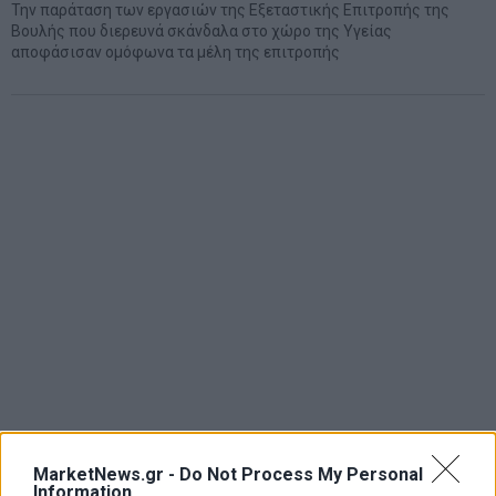
Την παράταση των εργασιών της Εξεταστικής Επιτροπής της
Βουλής που διερευνά σκάνδαλα στο χώρο της Υγείας
αποφάσισαν ομόφωνα τα μέλη της επιτροπής
MarketNews.gr -
Do Not Process My Personal
Information