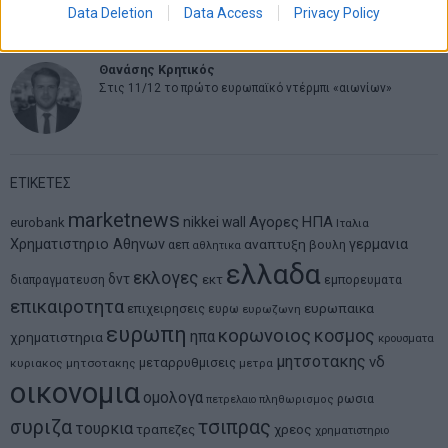
μοντέλο επιχειρηματικότητας
Data Deletion
Data Access
Privacy Policy
Θανάσης Κρητικός
Στις 11/12 το πρώτο ευρωπαϊκό ντέρμπι «αιωνίων»
ΕΤΙΚΕΤΕΣ
marketnews
Αγορες
ΗΠΑ
nikkei
wall
eurobank
Ιταλια
Χρηματιστηριο Αθηνων
αναπτυξη
γερμανια
αεπ
βουλη
αθλητικα
ελλαδα
εκλογες
δντ
εκτ
διαπραγματευση
εμπορευματα
επικαιροτητα
ευρωπαικα
επιχειρησεις
ευρω
ευρωζωνη
ευρωπη
κορωνοιος
κοσμος
ηπα
χρηματιστηρια
κρουσματα
μητσοτακης
νδ
μεταρρυθμισεις
κυριακος μητσοτακης
μετρα
οικονομια
ομολογα
ρωσια
πετρελαιο
πληθωρισμος
συριζα
τσιπρας
τουρκια
τραπεζες
χρεος
χρηματιστηριο