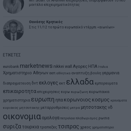
MIT Sloan: Οι AI-driven επιχειρήσεις διαμορφώνουν το νέο
μοντέλο επιχειρηματικότητας
Θανάσης Κρητικός
Στις 11/12 το πρώτο ευρωπαϊκό ντέρμπι «αιωνίων»
ΕΤΙΚΕΤΕΣ
marketnews
Αγορες
ΗΠΑ
nikkei
wall
eurobank
Ιταλια
Χρηματιστηριο Αθηνων
αναπτυξη
γερμανια
αεπ
βουλη
αθλητικα
ελλαδα
εκλογες
δντ
εκτ
διαπραγματευση
εμπορευματα
επικαιροτητα
ευρωπαικα
επιχειρησεις
ευρω
ευρωζωνη
ευρωπη
κορωνοιος
κοσμος
ηπα
χρηματιστηρια
κρουσματα
μητσοτακης
νδ
μεταρρυθμισεις
κυριακος μητσοτακης
μετρα
οικονομια
ομολογα
ρωσια
πετρελαιο
πληθωρισμος
συριζα
τσιπρας
τουρκια
τραπεζες
χρεος
χρηματιστηριο