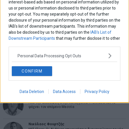
interest-based ads based on personal information utilized by
us or personal information disclosed to third parties prior to
ΑΡΘΡΟΓΡΑΦΟΙ
your opt-out. You may separately opt-out of the further
Ελευθερία Κούρταλη
disclosure of your personal information by third parties on the
Οι «τιμωροί» των ομολόγων επέστρεψαν
IAB’s list of downstream participants. This information may
also be disclosed by us to third parties on the
IAB’s List of
Downstream Participants
that may further disclose it to other
Εύη Φραγκάκη
third parties.
Η αληθινή παιδεία ξεκινά από την ψυχή…
Personal Data Processing Opt Outs
Σταματίνα Σταματάκου
CONFIRM
Η βία κατά των ζώων δεν αντέχει βολικές ερμηνείες
Data Deletion
Data Access
Privacy Policy
Δημήτρης Καμπουράκης
Από την αποθέωση στην καταγγελία: Η Ελλάδα πάντα
ψάχνει τον επόμενο Μεσσία
Νικόλαος Φουρτζής