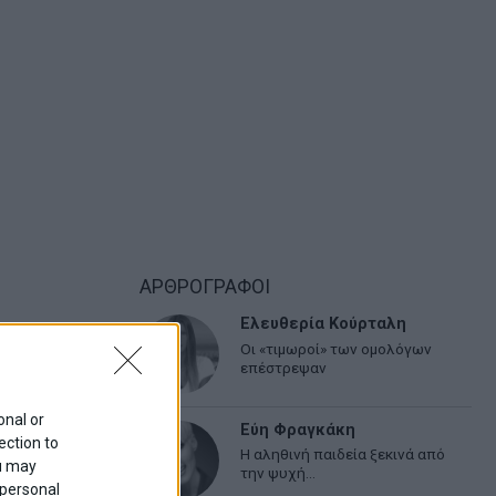
ΑΡΘΡΟΓΡΑΦΟΙ
Ελευθερία Κούρταλη
Οι «τιμωροί» των ομολόγων
επέστρεψαν
onal or
Εύη Φραγκάκη
ection to
Η αληθινή παιδεία ξεκινά από
ou may
την ψυχή…
 personal