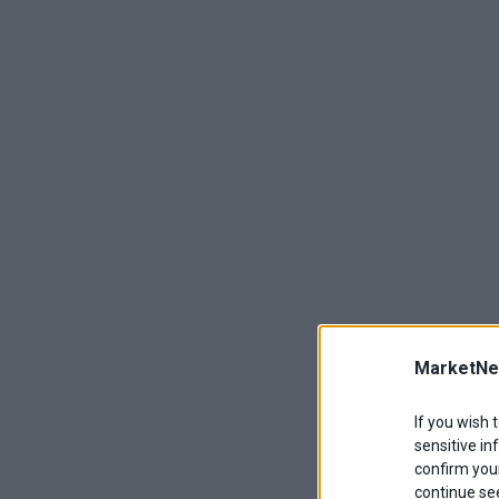
MarketNe
If you wish 
sensitive in
confirm your
continue se