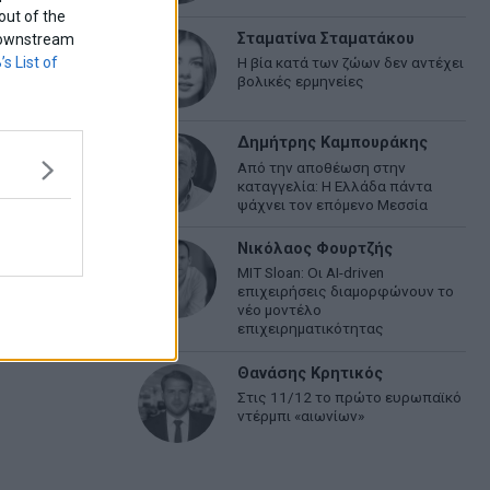
out of the
Σταματίνα Σταματάκου
f downstream
’s List of
Η βία κατά των ζώων δεν αντέχει
βολικές ερμηνείες
Δημήτρης Καμπουράκης
Από την αποθέωση στην
καταγγελία: Η Ελλάδα πάντα
ψάχνει τον επόμενο Μεσσία
Νικόλαος Φουρτζής
MIT Sloan: Οι AI-driven
επιχειρήσεις διαμορφώνουν το
νέο μοντέλο
επιχειρηματικότητας
Θανάσης Κρητικός
Στις 11/12 το πρώτο ευρωπαϊκό
ντέρμπι «αιωνίων»