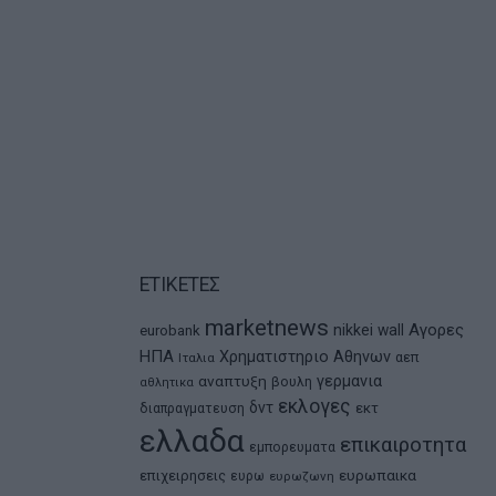
ΕΤΙΚΕΤΕΣ
marketnews
Αγορες
nikkei
wall
eurobank
ΗΠΑ
Χρηματιστηριο Αθηνων
αεπ
Ιταλια
αναπτυξη
γερμανια
βουλη
αθλητικα
εκλογες
δντ
εκτ
διαπραγματευση
ελλαδα
επικαιροτητα
εμπορευματα
ευρωπαικα
επιχειρησεις
ευρω
ευρωζωνη