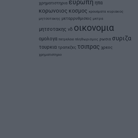
ευρωπη
ηπα
χρηματιστηρια
κορωνοιος
κοσμος
κρουσματα
κυριακος
μεταρρυθμισεις
μητσοτακης
μετρα
οικονομια
μητσοτακης
νδ
συριζα
ομολογα
ρωσια
πετρελαιο
πληθωρισμος
τσιπρας
τουρκια
τραπεζες
χρεος
χρηματιστηριο